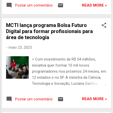
Santos, esteve em Salgueiro (PE) para o
presentes, apresentando seus principais
READ MORE »
Postar um comentário
lançamento da Chamada Pública Nordeste –
projetos e resultados, além de institutos de
no âmbito da Política Nova Indústria Brasil
pesquisa, agênc...
(NIB). Com um orçamento estimado de R$
MCTI lança programa Bolsa Futuro
10 bilhões, a chamada pública busca
Digital para formar profissionais para
fomentar projetos inovadores nas áreas de
área de tecnologia
Energias Renováveis, Bioeconomia (com
foco em fármacos), Descarbonização (com
-
maio 23, 2025
foco em Hidrogênio Verde), Data Centers
Verdes e setor Automotivo (incluindo
> Com investimento de R$ 54 milhões,
máquinas agrícolas). A iniciativa é uma
iniciativa quer formar 10 mil novos
parceria do MCTI, por meio da Financiadora
programadores nos próximos 24 meses, em
de Estudos e Projetos (Finep), Banco
12 estados e no DF A ministra da Ciência,
Nacional de Desenvolvimento Econômico e
Tecnologia e Inovação, Luciana Santos,
Social (BNDES), Banco do Brasil, Caixa
participou hoje do lançamento do Programa
Econômica Federal, Banco do Nordeste,
Bolsa Futuro Digital. Na ocasião foram
Consórcio Nordeste e Superintendência do
READ MORE »
Postar um comentário
abertas as inscrições para o programa de
Desenvolvimento do Nordeste (SUDENE). Foi
capacitação gratuito e presencial, que vai
anunciada pelo presidente do Banco do No...