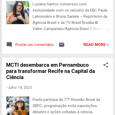
promover a reindustrialização nacional com
Luciana Santos conversou com
foco em sustentabilidade, autonomia
exclusividade com os veículos da EBC Paula
tecnológica e diminuição da dependência
Laboissière e Bruna Saniele – Repórteres da
externa, com geração de empregos e renda.
Agência Brasil e da TV Brasil Brasília ©
Podem participar empresas brasileiras de
Valter Campanato/Agência Brasil O Brasil
todos os portes que tenham propostas de
publicou este mês o primeiro artigo
desenvolvimento tecnológico alinhadas às
científico sobre testes de segurança
linhas temáticas definidas para os seis
READ MORE »
Postar um comentário
envolvendo uma vacina contra a covid-19
setores estratégicos da Nova Indústria
totalmente nacional. Os resultados
Brasil (NIB). São eles: cadeias
demonstram que o imunizante, chamado
agroindustriais, saúde, infraestrutura, tra...
MCTI desembarca em Pernambuco
SpiN-TEC, é seguro. A dose avança agora
para transformar Recife na Capital da
para a fase final de estudos clínicos e deve
Ciência
estar disponível para a população até o
início de 2027. Desenvolvida pelo Centro de
-
julho 14, 2025
Tecnologia de Vacinas da Universidade
Federal de Minas Gerais (UFMG), a vacina
Pasta participa da 77ª Reunião Anual da
conta com recursos do Fundo Nacional de
SBPC; programação inclui exposições,
Desenvolvimento Científico e Tecnológico.
debates e ações voltadas à ciência,