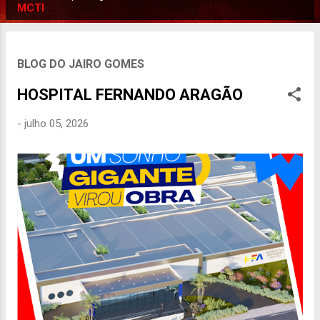
P
MCTI
o
s
t
BLOG DO JAIRO GOMES
a
HOSPITAL FERNANDO ARAGÃO
g
e
-
julho 05, 2026
n
s