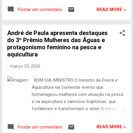
Mais Ciência na Escola — UPE na Escola, as
READ MORE »
Postar um comentário
Mãos na Ciência em Pernambuco. A
solenidade ocorrerá a partir das 14 horas, no
auditório da Faculdade de Direito de
André de Paula apresenta destaques
Pernambuco. A iniciativa fruto de parceria
do 3º Prêmio Mulheres das Águas e
entre o MCTI e o Ministério da Educação já
protagonismo feminino na pesca e
recebeu investimento de R$ 200 milhões em
aquicultura
2024 e 2025. Cerca de 2 mil escolas de todo
o País foram beneficiadas. O programa leva
-
março 25, 2026
laboratórios makers, bolsas e formação
para estudantes e professores da rede
BOM DIA, MINISTRO O ministro da Pesca e
pública. O objetivo é conectar tecnologia,
Aquicultura vai comentar evento que
educação e território para ampliar e
homenageou mulheres com atuação na pesca
fortalecer a ciência como ferramenta de
e na aquicultura e valorizou trajetórias que
desenvolvimento. Na ocasião, Luciana
fortalecem e transformam o setor O ministro
Santos vai anunciar o tema da Semana
André de Paula vai comentar a parceria com o
Nacional de Ciência e Tecnologia deste ano.
Ministério da Ciência, Tecnologia e Inovação
O encontro é a principal ação nacional de
READ MORE »
Postar um comentário
(MCTI) para ampliar mais de 700 bolsas de