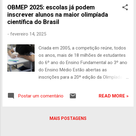
formar 10 mil programadores iniciantes, nos
OBMEP 2025: escolas já podem
próximos 24 meses. A iniciativa é voltada a
inscrever alunos na maior olimpíada
jovens e adultos sem experiência prévia na
científica do Brasil
área de tecnologia da informação, com
interesse em ingressar nas carreiras de
-
fevereiro 14, 2025
desenvolvimento Front-end ou Back-end.
Nesta primeira etapa, serão ofertadas 5 mil
Criada em 2005, a competição reúne, todos
vagas, em 12 estados e no Distrito Federal,
os anos, mais de 18 milhões de estudantes
com prioridade para estudantes da rede
do 6º ano do Ensino Fundamental ao 3º ano
pública. Daqui a seis meses, mais 5 mil
do Ensino Médio Estão abertas as
vagas serão disponibilizadas, ampliando o
inscrições para a 20ª edição da Olimpíada
alcance da ação. Além da formação, os
Brasileira de Matemática das Escolas
participantes contarão com apoio financeiro
Públicas (OBMEP), que comemora, em 2025,
mensal durante o curso. “O Bolsa Futuro
READ MORE »
Postar um comentário
20 anos de incentivo à educação e a
Digital não é apenas mais um programa de
descoberta de talentos matemáticos em
capacitação, é um ...
todo o Brasil. A maior competição científica
MAIS POSTAGENS
do país reúne todos os anos mais de 18
milhões de estudantes do 6º ano do Ensino
Fundamental ao 3º ano do Ensino Médio