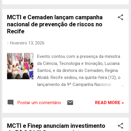
popularização da ciência. Lan...
Iniciação Científica Júnior (ICJ) do Programa
Jovem Cientista da Pesca Artesanal. Foto:
MCTI e Cemaden lançam campanha
Divulgação / Secom-PR O ministro da Pesca e
nacional de prevenção de riscos no
Aquicultura, André de Paula, é o convidado do
Recife
programa “Bom Dia, Ministro” desta quinta-feira,
26 de março. Durante a entrevista com rádios e
-
fevereiro 13, 2026
portais de notícias de todo o país, ele irá
destacar a importância do reconhecimento do
Evento contou com a presença da ministra
trabalho realizado pelas trabalhadoras das
da Ciência, Tecnologia e Inovação, Luciana
águas. E, também, de que forma o Prêmio
Santos, e da diretora do Cemaden, Regina
Mulheres das Águas contribui, a partir de sua
Alvalá. Recife sediou, na quinta-feira (12), o
criação em 2023, para a valorização e o
lançamento da 9ª Campanha Nacional
empoderamento de mulheres que trabalham
#AprenderParaPrevenir: Cidades sem Risco,
com pesca e aquicultura, promovendo práticas
iniciativa que mobiliza escolas, comunidades
sustentáveis. A edição deste ano o...
READ MORE »
Postar um comentário
e organizações sociais de todo o País para
fortalecer a cultura de prevenção de
desastres e promover a justiça climática. O
MCTI e Finep anunciam investimento
evento ocorreu no Instituto Leopoldo