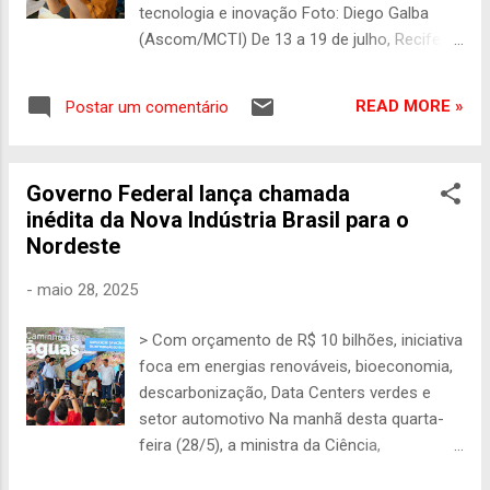
Ao todo, o Ministério da Ciência, Tecnologia
tecnologia e inovação Foto: Diego Galba
e Inovação (MCTI) investiu R$ 140 milhões,
(Ascom/MCTI) De 13 a 19 de julho, Recife,
por meio da RedeVírus, apoiando desde os
que já é uma cidade efervescente, diversa e
ensaios pré-clínicos até as fases clínicas 1,
multicultural, passa a ser também a Capital
2 e 3. Em entrevista à Agência Brasil e à
READ MORE »
Postar um comentário
da Ciência Brasileira. Durante sete dias, o
TV Brasil , a chefe do MCTI, ...
Ministério da Ciência, Tecnologia e Inovação
(MCTI) desembarca no município para a 77ª
Governo Federal lança chamada
Reunião Anual da Sociedade Brasileira para
inédita da Nova Indústria Brasil para o
o Progresso da Ciência, maior evento
Nordeste
científico da América Latina, que será
realizado no campus da Universidade
-
maio 28, 2025
Federal Rural de Pernambuco. Ao longo da
semana, a população pernambucana poderá
> Com orçamento de R$ 10 bilhões, iniciativa
conhecer de perto as ações desenvolvidas
foca em energias renováveis, bioeconomia,
pelo MCTI e suas unidades vinculadas na
descarbonização, Data Centers verdes e
ExpoT&C, uma mostra de ciência, tecnologia
setor automotivo Na manhã desta quarta-
e inovação (CT&I) que ocorre durante as
feira (28/5), a ministra da Ciência,
Reuniões Anuais da SBPC. 27 das 29
Tecnologia e Inovação (MCTI), Luciana
instituições ligadas ao Ministério estarão