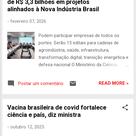
de R$ 3,3 bilhões em projetos
Nóbrega, na capital pernambucana, e teve a
alinhados à Nova Indústria Brasil
participação de educadores, mobilizadores e
lideranças comunitárias. Promovida pelo
-
fevereiro 07, 2026
Ministério da Ciência, Tecnologia e Inovação
(MCTI), por meio do Centro Nacional de
Podem participar empresas de todos os
Monitoramento e Alertas de Desastres
portes. Serão 13 editais para cadeias de
Naturais (Cemaden), e pelo Ministério das
agroindústria, saúde, infraestrutura,
Cidades, através da Secretaria Nacional de
transformação digital, transição energética e
Periferias (SNP), a campanha integra
defesa nacional O Ministério da Ciência,
políticas públicas de educação, ciência e
Tecnologia e Inovação (MCTI) e a
desenvolvimento urbano e incentiva o
Financiadora de Estudos e Projetos (Finep)
engajamento comunitário para o
READ MORE »
Postar um comentário
lançaram, nesta sexta-feira (6), a segunda
enfrentamento das mudanças do clima e a
rodada de seleção pública de ações para o
prevenção de desastres. D...
Programa Mais Inovação. Serão 13 editais e
Vacina brasileira de covid fortalece
uma chamada para o Programa
ciência e país, diz ministra
Conhecimento Brasil que, juntos, somam R$
3,3 bilhões de investimentos em iniciativas
-
outubro 12, 2025
estruturantes e mobilizadoras capazes de