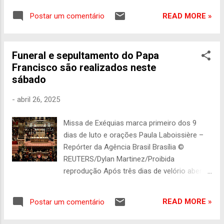
Orani chegou a resistir a seguir a vida
READ MORE »
Postar um comentário
religiosa. Afinal, a família, muito humilde,
poderia precisar de seu apoio mais presente.
No entanto, uma professora, alfabetizadora
Funeral e sepultamento do Papa
e religiosa chamada Maria de Lourdes
Francisco são realizados neste
Benedita Nogueira Fontão, mais conhecida
sábado
como Lourdinha, fez a diferença. Ela
estimulou o rapaz e disse que apoiaria os
-
abril 26, 2025
pais, que ainda ouviram dela (ainda no início
da vida religiosa, quando ele não era nem
Missa de Exéquias marca primeiro dos 9
padre) que o “menino” seria bispo e papa.
dias de luto e orações Paula Laboissière –
Orani hoje é cardeal arcebispo do Rio de
Repórter da Agência Brasil Brasília ©
Janeiro, apto a votar no próximo conclave (e
REUTERS/Dylan Martinez/Proibida
a ser votado). No entanto, pessoas ouvidas
reprodução Após três dias de velório aberto
pela Agência Brasil garantem que o religioso
para visitação e homenagens de fiéis ao
nunca cogitou a possibilidade de ser
papa Francisco, o Vaticano celebra, na
escolhido, mas sempre faz questão de fal...
READ MORE »
Postar um comentário
manhã deste sábado (26), a Missa de
Exéquias , que marca o primeiro dia do