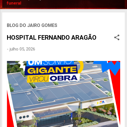
P
funeral
o
s
t
BLOG DO JAIRO GOMES
a
HOSPITAL FERNANDO ARAGÃO
g
e
-
julho 05, 2026
n
s