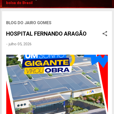
P
bolsa do Brasil
o
s
t
BLOG DO JAIRO GOMES
a
HOSPITAL FERNANDO ARAGÃO
g
e
-
julho 05, 2026
n
s