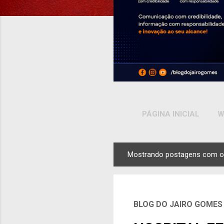
PÁGINA INICIAL
W
Mostrando postagens com o
P
o
s
t
BLOG DO JAIRO GOMES
a
g