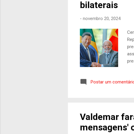
bilaterais
-
novembro 20, 2024
Cer
Rep
pre
ass
pre
res
cad
Postar um comentári
e s
abr
min
esp
Valdemar fará
mensagens' 