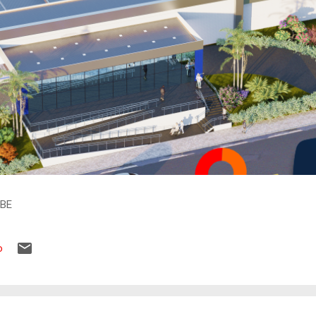
IBE
o