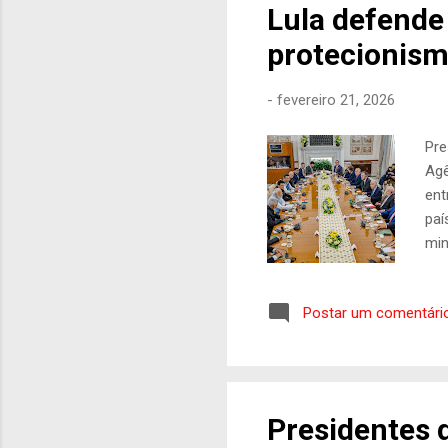
Lula defende
protecionism
-
fevereiro 21, 2026
Pre
Agê
ent
paí
min
e m
são
Postar um comentári
obj
ess
Seg
com
Presidentes 