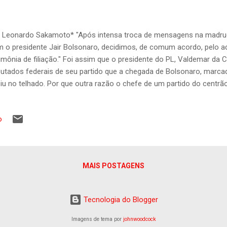
 Leonardo Sakamoto* "Após intensa troca de mensagens na madru
 o presidente Jair Bolsonaro, decidimos, de comum acordo, pelo 
imônia de filiação." Foi assim que o presidente do PL, Valdemar da
utados federais de seu partido que a chegada de Bolsonaro, marcad
iu no telhado. Por que outra razão o chefe de um partido do centrão
 nota que se tornaria pública, que realizou uma "intensa troca de
sidente da República senão para lembrar ao próprio que o print do z
o
surado no uso de metáforas de matrimônio, afirmou que tem conv
os estão de comum acordo para atrasar um pouco a cerimônia "p
do muito igual aos outros" casamentos. Uma das questões, neste 
cial. O noivo, Jair, não aceita que a noiva, o PL, manten...
MAIS POSTAGENS
Tecnologia do Blogger
Imagens de tema por
johnwoodcock