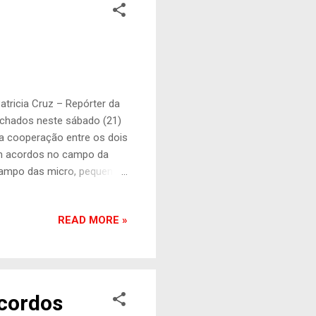
atricia Cruz – Repórter da
echados neste sábado (21)
ma cooperação entre os dois
ém acordos no campo da
campo das micro, pequenas
os de entendimentos, que
initivo, alinhando os
READ MORE »
cio Lula da Silva celebrou
a e para o Brasil”.
esposta ao unilateralismo
acordos