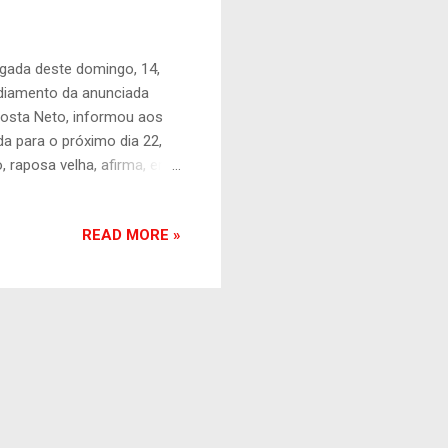
gada deste domingo, 14,
adiamento da anunciada
 Costa Neto, informou aos
a para o próximo dia 22,
, raposa velha, afirma, em
 mensagens" com o
ap é eterno? Bolsonaro,
READ MORE »
ersado com Valdemar e que
ara que ele não comece
momento, é o acordo pré-