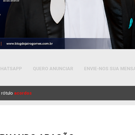
HATSAPP
QUERO ANUNCIAR
ENVIE-NOS SUA MEN
MAIS…
YOUTUBE
 rótulo
acordos