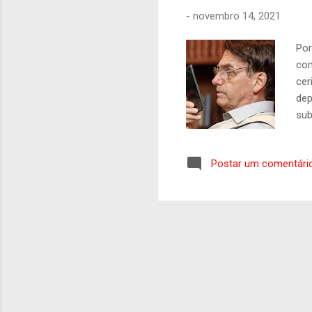
-
novembro 14, 2021
Por
com
cer
dep
sub
uma
pre
Postar um comentári
fis
amb
sen
nup