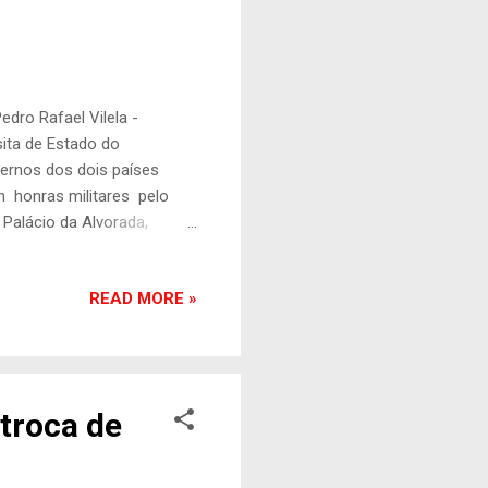
edro Rafael Vilela -
sita de Estado do
overnos dos dois países
om honras militares pelo
o Palácio da Alvorada,
ão de diversos ministros de
em espaço para perguntas,
READ MORE »
ca, os atos assinados
a, indústria, energia,
ntos sustentável, turismo,
 troca de