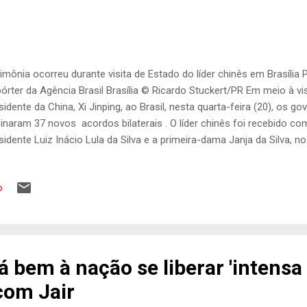
imônia ocorreu durante visita de Estado do líder chinês em Brasília P
órter da Agência Brasil Brasília © Ricardo Stuckert/PR Em meio à vi
sidente da China, Xi Jinping, ao Brasil, nesta quarta-feira (20), os g
inaram 37 novos acordos bilaterais . O líder chinês foi recebido c
sidente Luiz Inácio Lula da Silva e a primeira-dama Janja da Silva, n
idência oficial. Eles se reuniram a portas fechadas com a participaç
a lado. Ao final da reunião, ambos deram declaração à imprensa, s
o
eguiram para um almoço no local. Segundo a Presidência da Repúbli
angem as áreas de agricultura, comércio, investimentos, infraestrutur
eração, finanças, ciência e tecnologia, comunicações, desenvolvime
ortes, saúde, educação e cultura. ...
 bem à nação se liberar 'intensa
com Jair