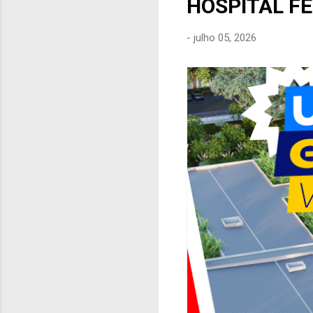
HOSPITAL F
e
n
-
julho 05, 2026
s