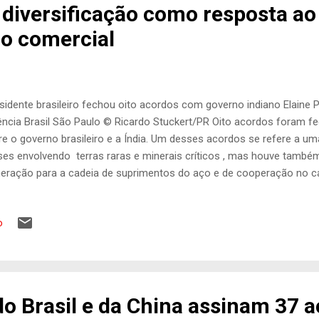
 diversificação como resposta ao
o comercial
sidente brasileiro fechou oito acordos com governo indiano Elaine P
ncia Brasil São Paulo © Ricardo Stuckert/PR Oito acordos foram f
re o governo brasileiro e a Índia. Um desses acordos se refere a u
ses envolvendo terras raras e minerais críticos , mas houve tamb
eração para a cadeia de suprimentos do aço e de cooperação no 
édias empresas. Desse total de acordos, seis tratam de memorand
 documentos que formalizam as intenções antes de um contrato def
o
etivos entre as partes. Em visita oficial à Índia, o presidente Luiz Iná
es acordos, dizendo que “hoje foi um dia muito promissor para a Índi
undo Lula, a assinatura desses acordos também demonstram uma r
ercial. “No mundo de hoje, a conectividade e a diversi...
do Brasil e da China assinam 37 