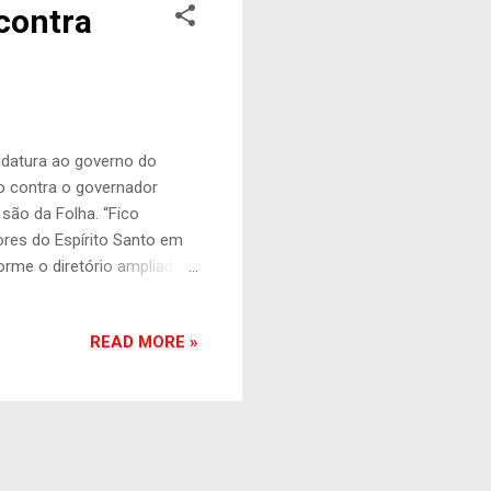
contra
didatura ao governo do
go contra o governador
são da Folha. “Fico
res do Espírito Santo em
rme o diretório ampliado
ira disposição do partido e
a nosso querido Estado.
READ MORE »
r. + O que são
em que compartilhou com
e renda, dando esperança
o de acirramento do ...