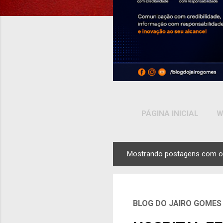
PÁGINA INICIAL
W
Mostrando postagens com o
P
o
s
t
BLOG DO JAIRO GOMES
a
g