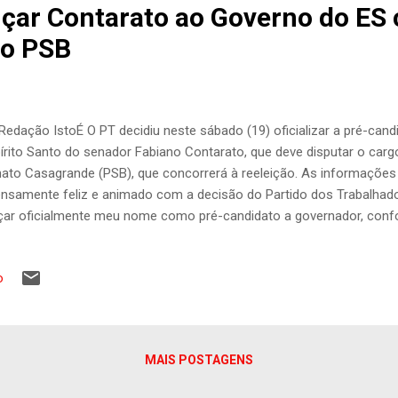
nçar Contarato ao Governo do ES 
do PSB
Redação IstoÉ O PT decidiu neste sábado (19) oficializar a pré-can
írito Santo do senador Fabiano Contarato, que deve disputar o car
ato Casagrande (PSB), que concorrerá à reeleição. As informações 
nsamente feliz e animado com a decisão do Partido dos Trabalhado
çar oficialmente meu nome como pré-candidato a governador, confo
ba de anunciar”, escreveu Contarato nas redes sociais. “Estou à inte
população capixaba para construirmos um projeto progressista par
o
os juntos, Espírito Santo! Trabalha e Confia!”, prosseguiu o senado
ptomoedas e por que investir nelas? Contarato finalizou a mensag
s seguidores dizendo que combaterá “a pobreza, gerando emprego 
a a juventude”. A pré-candidatura de Contarato se dá em um moment
MAIS POSTAGENS