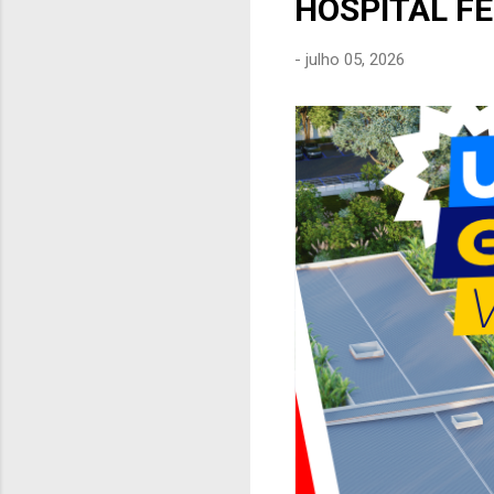
HOSPITAL F
e
n
-
julho 05, 2026
s