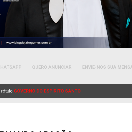
HATSAPP
QUERO ANUNCIAR
ENVIE-NOS SUA MEN
MAIS…
YOUTUBE
 rótulo
GOVERNO DO ESPÍRITO SANTO