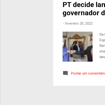
PT decide la
governador 
-
fevereiro 20, 2022
Da 
Esp
Ren
ime
lan
aca
da 
Postar um comentári
Vam
cri
seu
par