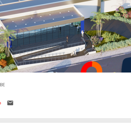
IBE
o