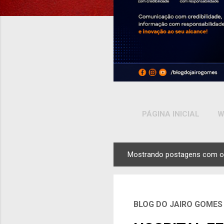
PÁGINA INICIAL
W
Mostrando postagens com o
P
o
s
t
BLOG DO JAIRO GOMES
a
g