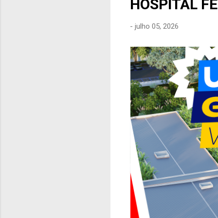
HOSPITAL F
e
n
-
julho 05, 2026
s