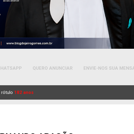
HATSAPP
QUERO ANUNCIAR
ENVIE-NOS SUA MEN
MAIS…
YOUTUBE
 rótulo
182 anos