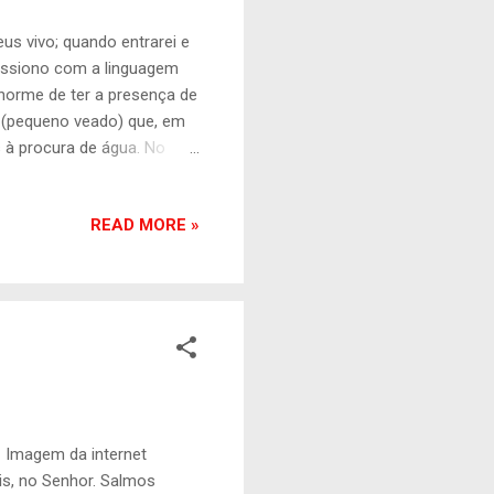
s vivo; quando entrarei e
essiono com a linguagem
norme de ter a presença de
 (pequeno veado) que, em
 à procura de água. No
po, o pequeno animal usa
até encontrar o precioso
READ MORE »
s desertos dessa vida, ele
o nosso corpo necessita
. Quantas vidas secas,
a internet
ois, no Senhor. Salmos