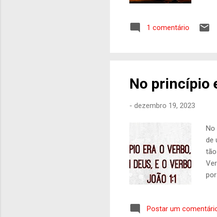
alc
sen
1 comentário
pró
min
foi
uma
No princípio 
-
dezembro 19, 2023
No 
de 
tão
Ver
por
ete
are
Postar um comentári
apr