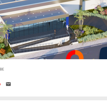
IBE
o