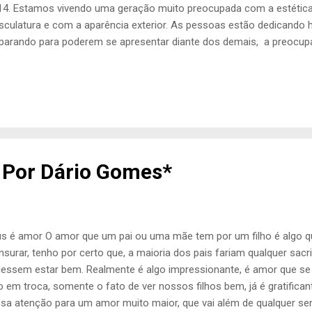
14. Estamos vivendo uma geração muito preocupada com a estética
culatura e com a aparência exterior. As pessoas estão dedicando 
parando para poderem se apresentar diante dos demais, a preocup
tos gastam verdadeiras fortunas com o único objetivo de melhorar 
necessário. Nunca, em todo tempo, houve tanta procura pelas aca
 verdadeira febre em busca do corpo perfeito, porém as pessoas
teger a parte mais important...
 Por Dário Gomes*
s é amor O amor que um pai ou uma mãe tem por um filho é algo que,
surar, tenho por certo que, a maioria dos pais fariam qualquer sacri
essem estar bem. Realmente é algo impressionante, é amor que se
o em troca, somente o fato de ver nossos filhos bem, já é gratifica
sa atenção para um amor muito maior, que vai além de qualquer s