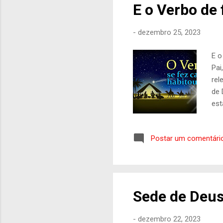
E o Verbo de 
-
dezembro 25, 2023
E o
Pai
rel
de 
est
est
res
Postar um comentári
nec
ass
pud
nas
Sede de Deus
-
dezembro 22, 2023