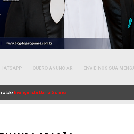
HATSAPP
QUERO ANUNCIAR
ENVIE-NOS SUA MEN
MAIS…
YOUTUBE
 rótulo
Evangelista Dario Gomes