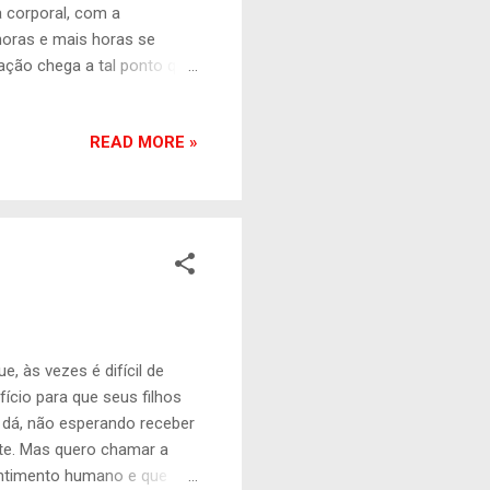
 corporal, com a
horas e mais horas se
ação chega a tal ponto que
aquilo, que para muitos é
demias, estamos vivendo
READ MORE »
 estão se esquecendo de
 às vezes é difícil de
fício para que seus filhos
 dá, não esperando receber
nte. Mas quero chamar a
entimento humano e que