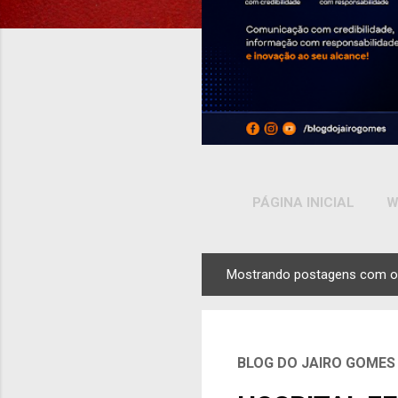
PÁGINA INICIAL
W
Mostrando postagens com o
P
o
s
t
BLOG DO JAIRO GOMES
a
g