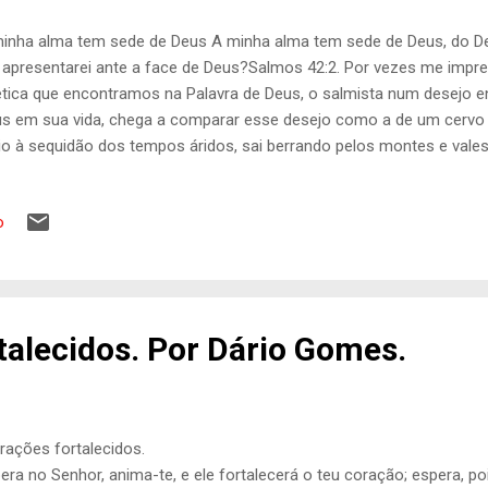
inha alma tem sede de Deus A minha alma tem sede de Deus, do Deu
apresentarei ante a face de Deus?Salmos 42:2. Por vezes me impr
tica que encontramos na Palavra de Deus, o salmista num desejo e
s em sua vida, chega a comparar esse desejo como a de um cervo
o à sequidão dos tempos áridos, sai berrando pelos montes e vales
 desejo em saciar uma das mais importantes necessidades do cor
todos os meios que seu instinto lhe proporciona e vai nessa busca 
o
uido. Da mesma forma o salmista afirma que, em meio à sequidão do
bém almeja saciar o seu desejo de encontrar Deus. Assim como 
água todos os dias , assim também a nossa alma necessita de Deus
idratadas espiritualmente, sem ânimo, são folhas secas leva...
talecidos. Por Dário Gomes.
orações fortalecidos. Imagem d
era no Senhor, anima-te, e ele fortalecerá o teu coração; espera, p