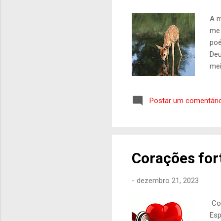
A m
me 
poé
Deu
mei
seu
de 
Postar um comentári
líq
tam
de 
des
Corações for
-
dezembro 21, 2023
C
Esp