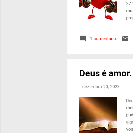
27:
mus
pre
mui
des
1 comentário
uma
pro
Deus é amor.
-
dezembro 20, 2023
Deu
men
pud
alg
vos