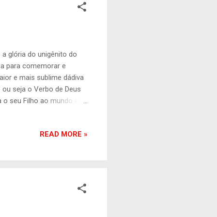
 a glória do unigênito do
iza para comemorar e
ior e mais sublime dádiva
) ou seja o Verbo de Deus
a o seu Filho ao mundo e
 Deus, com essa ação, foi
a eterna. Para isso foi
READ MORE »
se o o mundo e o pecado e
pecado em sua pessoa,
sim o mundo comemora o seu