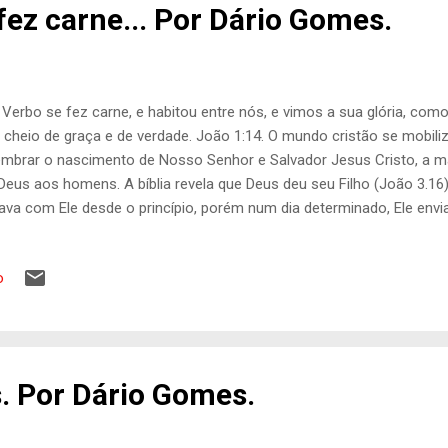
fez carne... Por Dário Gomes.
 Verbo se fez carne, e habitou entre nós, e vimos a sua glória, como
, cheio de graça e de verdade. João 1:14. O mundo cristão se mobil
embrar o nascimento de Nosso Senhor e Salvador Jesus Cristo, a ma
Deus aos homens. A bíblia revela que Deus deu seu Filho (João 3.16
ava com Ele desde o princípio, porém num dia determinado, Ele envi
e, toma a forma de homem e habita entre os homens. O objetivo de
gatar a humanidade perdida , conceder-lhes o perdão e dar-lhes a vid
o
essário que Jesus viesse ao mundo, vivesse como homem, vences
im pudesse ser perfeito em atitudes e obras e como não haveria 
esse ser o perfeito sacrifício para o resgate da humanidade. As
cimento, numa esfera de harmonia e paz , porque o Príncipe da P...
. Por Dário Gomes.