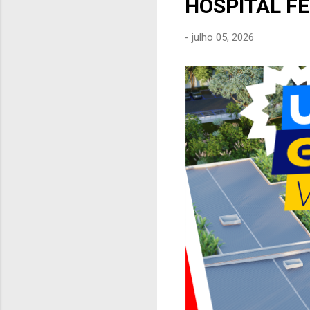
HOSPITAL F
e
n
-
julho 05, 2026
s