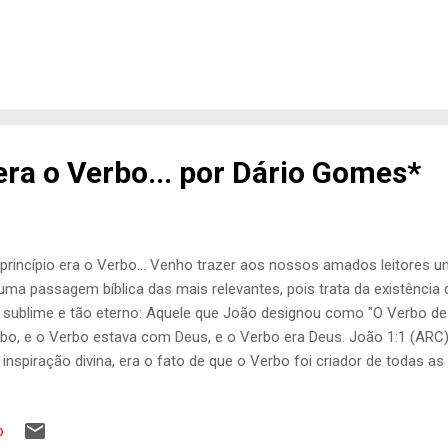
ança o imensurável e nos faz conhecer que, o verdadeiro amor vai
timento materno. A bíblia revela com muita propriedade que Deus n
prio Amor (I João 4.8,16). Veja o que o salmista afirma nos Salmo
ha mãe me desampararem, o SENHOR me recolherá. Salmos 27:10. 
 enfático ao revelar o sentimento de Deus pelo ser humano quando 
 mulher esquecer-se tanto de seu fil...
era o Verbo... por Dário Gomes*
princípio era o Verbo... Venho trazer aos nossos amados leitores 
uma passagem bíblica das mais relevantes, pois trata da existência
 sublime e tão eterno: Aquele que João designou como "O Verbo de D
bo, e o Verbo estava com Deus, e o Verbo era Deus. João 1:1 (ARC)
 inspiração divina, era o fato de que o Verbo foi criador de todas as
rnidade, e é sustentador da vida. Nessa época as filosofias gregas
ópagos ou nos teatros, neles os filósofos defendiam suas teses e
o
esentava a sua descrição, que era conhecida como a "palavra" ou "