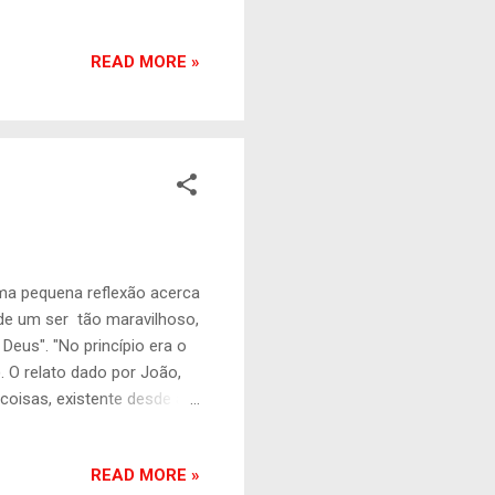
 muito mais além do que um
ão tem amor, pois Ele é o
READ MORE »
s: Porque, quando meu pai e
O profeta Isaías também
afirma: - Porventura pode
uma pequena reflexão acerca
 de um ser tão maravilhoso,
eus". "No princípio era o
. O relato dado por João,
 coisas, existente desde a
 eram debatidas nos
 assim cada um
READ MORE »
logos" defendido. O