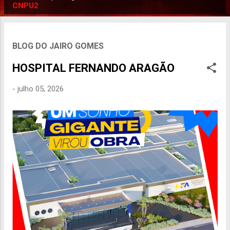
P
CNPU2
o
s
t
BLOG DO JAIRO GOMES
a
HOSPITAL FERNANDO ARAGÃO
g
e
-
julho 05, 2026
n
s