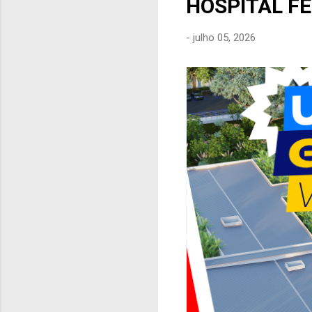
HOSPITAL F
e
n
-
julho 05, 2026
s