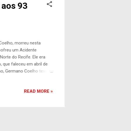
 aos 93
 Coelho, morreu nesta
 sofreu um Acidente
orte do Recife. Ele era
 que faleceu em abril de
no, Germano Coelho teve
ansformação social. Ele
1960), que nasceu com
READ MORE »
orientação do então prefeito
ocial católico, Germano
 articulou para o município