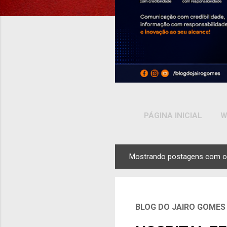
PÁGINA INICIAL
W
Mostrando postagens com o
P
o
s
t
BLOG DO JAIRO GOMES
a
g