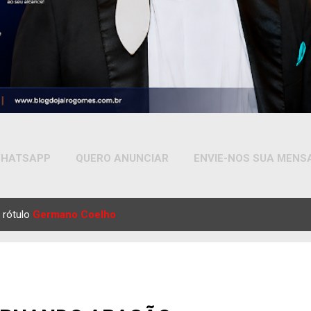
HATSAPP
QUERO ANUNCIAR
ENVIE-NOS SUA MEN
MAIS…
YOUTUBE
 rótulo
Germano Coelho