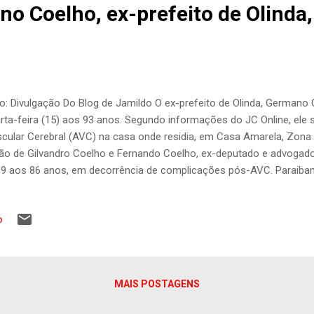
o Coelho, ex-prefeito de Olinda,
o: Divulgação Do Blog de Jamildo O ex-prefeito de Olinda, Germano
rta-feira (15) aos 93 anos. Segundo informações do JC Online, ele
cular Cerebral (AVC) na casa onde residia, em Casa Amarela, Zona N
ão de Gilvandro Coelho e Fernando Coelho, ex-deputado e advogado,
9 aos 86 anos, em decorrência de complicações pós-AVC. Paraiba
o um dos princípios a defesa da educação como instrumento de tr
dou e foi o primeiro presidente do Movimento de Cultura Popular (
o
etivo de pensar e planejar a educação pública do Recife a partir da 
uel Arraes de Alencar. Advogado, educador, humanista e pensador s
lho foi prefeito de Olinda por duas vezes (1977/1980 e 1993/1996) e
ítulo de Cidade Patrimônio da Humanidade, concedido...
MAIS POSTAGENS