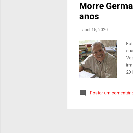
Morre German
anos
-
abril 15, 2020
Fot
qua
Vas
irm
201
com
fun
Postar um comentári
obj
Mig
Coe
o t