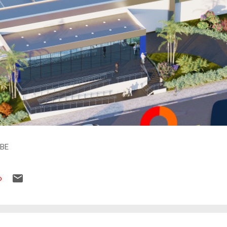
IBE
o