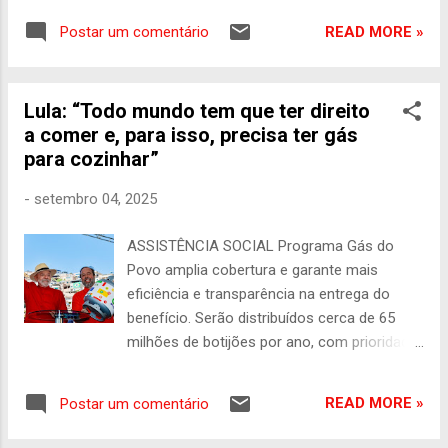
apresentam maior índice de emprego formal
READ MORE »
Postar um comentário
comparado a outros perfis. As estimativas
foram apresentadas no artigo
“Transferência de renda e participação
Lula: “Todo mundo tem que ter direito
feminina no mercado laboral: o caso do
a comer e, para isso, precisa ter gás
Programa Bolsa Família”. De acordo com o
para cozinhar”
estudo, foi registrado um aumento de 1,13
ponto percentual de mães beneficiárias do
-
setembro 04, 2025
programa no mercado formal de trabalho, o
que representa um crescimento de 7,4% em
ASSISTÊNCIA SOCIAL Programa Gás do
relação à média registrada antes dessas
Povo amplia cobertura e garante mais
mulheres começarem a receber o benefício.
eficiência e transparência na entrega do
Os impactos são mais significativos em
benefício. Serão distribuídos cerca de 65
mães de crianças entre três e seis anos. O
milhões de botijões por ano, com prioridade
texto integra a 40ª edição da série Caderno
para famílias do Bolsa Família Presidente
de Estudos , uma publicação da Secretaria
Lula e ministro Alexandre Silveira (Minas e
de Avaliação, Gestão da Informação e
READ MORE »
Postar um comentário
Energia) durante cerimônia de anúncio do
Cadastro Único (Sagicad), do Ministério do
programa Gás do Povo, no Aglomerado da