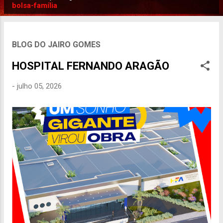
P
bolsa-família
o
s
t
BLOG DO JAIRO GOMES
a
HOSPITAL FERNANDO ARAGÃO
g
e
-
julho 05, 2026
n
s