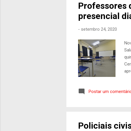
Professores d
presencial di
-
setembro 24, 2020
Nov
Sal
qui
Cer
apr
dec
con
Postar um comentári
vol
seg
par
Sin
Policiais ci