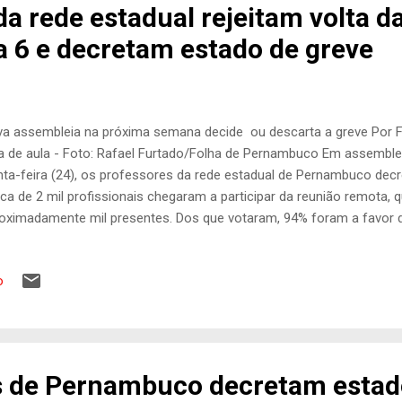
a rede estadual rejeitam volta d
a 6 e decretam estado de greve
a assembleia na próxima semana decide ou descarta a greve Por 
a de aula - Foto: Rafael Furtado/Folha de Pernambuco Em assembleia
nta-feira (24), os professores da rede estadual de Pernambuco dec
ca de 2 mil profissionais chegaram a participar da reunião remota, 
oximadamente mil presentes. Dos que votaram, 94% foram a favor 
isão, os profissionais optaram por não retornar às atividades prese
forme anunciado na última segunda-feira (21) pelo Governo do Est
o
ta das aulas do 3º ano do Ensino Médio nesta data e das outras dua
uintes - 2º ano em 13 de outubro e 1º ano em 20 de outubro . Ainda
a a volta do Ensino Fundamental e do Ensino Infantil. Uma nova rod
tepe e a Secretaria de Educação e Esportes está prevista para...
vis de Pernambuco decretam estad