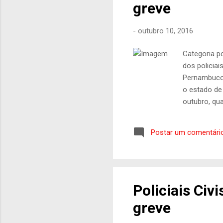
greve
-
outubro 10, 2016
Categoria p
dos policiai
Pernambuco (
o estado de 
outubro, qua
Governo do 
íntegra: Des
Postar um comentári
sem sucesso
de Cargos, 
muitas vezes
Policiais Ci
greve