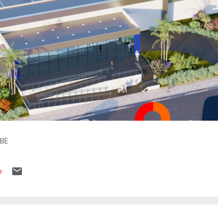
IBE
o