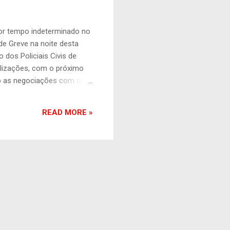
por tempo indeterminado no
de Greve na noite desta
 dos Policiais Civis de
ilizações, com o próximo
aso as negociações com o
indeterminado em qualquer
verno, poderemos parar
READ MORE »
dando um prazo grande para
e”, disse.