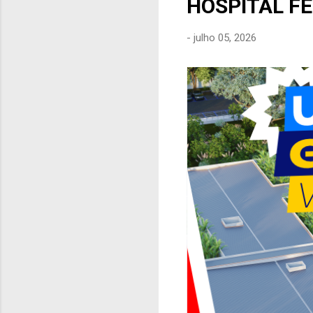
HOSPITAL F
e
n
-
julho 05, 2026
s