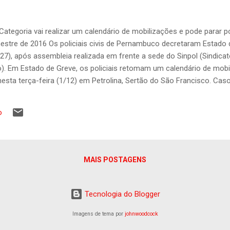
Categoria vai realizar um calendário de mobilizações e pode parar 
mestre de 2016 Os policiais civis de Pernambuco decretaram Estado 
(27), após assembleia realizada em frente a sede do Sinpol (Sindicato
. Em Estado de Greve, os policiais retomam um calendário de mob
 nesta terça-feira (1/12) em Petrolina, Sertão do São Francisco. C
Estado não avancem, os policiais devem decretar greve por tempo 
primeiro bimestre de 2016. “Diante da postura intransigente do Go
o
dades”, disse Áureo Cisneiro, presidente do Sinpol. “A gente está 
gociar com a gente, não é possível que até lá o governo não negoci
MAIS POSTAGENS
Tecnologia do Blogger
Imagens de tema por
johnwoodcock