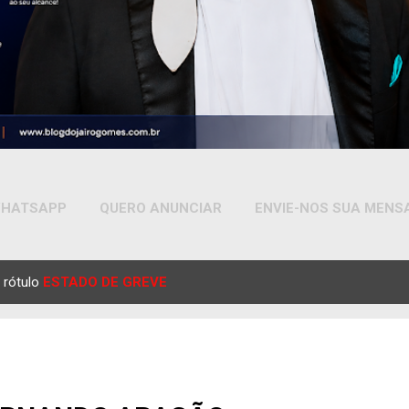
HATSAPP
QUERO ANUNCIAR
ENVIE-NOS SUA MEN
MAIS…
YOUTUBE
 rótulo
ESTADO DE GREVE