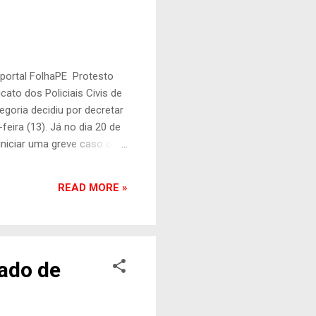
 portal FolhaPE Protesto
cato dos Policiais Civis de
egoria decidiu por decretar
feira (13). Já no dia 20 de
iniciar uma greve caso o
s. Confira a nota na
(SINPOL-PE) vem tentando,
READ MORE »
 Estado acerca do Plano
te, negociou, esperou e
tado de