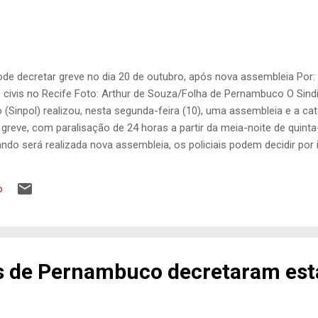
ode decretar greve no dia 20 de outubro, após nova assembleia Por:
s civis no Recife Foto: Arthur de Souza/Folha de Pernambuco O Sindi
Sinpol) realizou, nesta segunda-feira (10), uma assembleia e a cat
greve, com paralisação de 24 horas a partir da meia-noite de quinta-
ndo será realizada nova assembleia, os policiais podem decidir por 
Estado implemente o novo Plano de Cargos, Carreiras e Vencimento
de o início do ano, o Sindicato dos Policiais Civis de Pernambuco 
o
, estabelecer um canal de negociação concreto com o Governo do
Carreiras e Vencimentos (PCCV) da categoria. O SINPOL fez sua par
 tentou sozinho dialogar. ...
vis de Pernambuco decretaram es