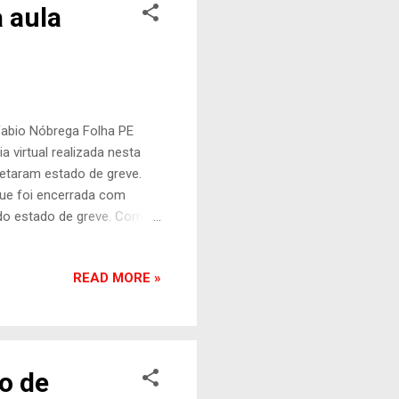
a aula
Fabio Nóbrega Folha PE
 virtual realizada nesta
retaram estado de greve.
que foi encerrada com
do estado de greve. Com a
nciais em 6 de outubro,
ado. O cronograma prevê a
READ MORE »
s séries nas terças-feiras
 não há datas definidas
ada de negociações entre o
o de