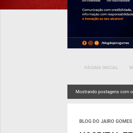
PÁGINA INICIAL
W
Mostrando postagens com o
P
o
s
t
BLOG DO JAIRO GOMES
a
g