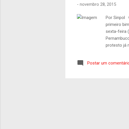
-
novembro 28, 2015
Por Sinpol 
primeiro bi
sexta-feira 
Pernambuco)
protesto já
Governo do 
momento do 
Postar um comentári
nossas ativi
o governo ne