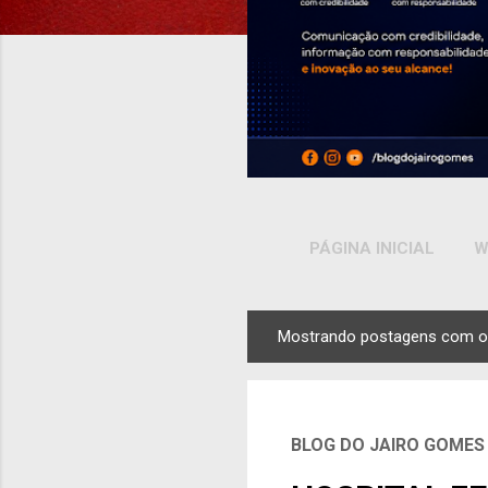
PÁGINA INICIAL
W
Mostrando postagens com o
P
o
s
t
BLOG DO JAIRO GOMES
a
g