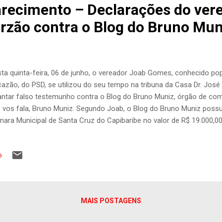
arecimento – Declarações do ver
rzão contra o Blog do Bruno Mun
ta quinta-feira, 06 de junho, o vereador Joab Gomes, conhecido 
azão, do PSD, se utilizou do seu tempo na tribuna da Casa Dr. José 
antar falso testemunho contra o Blog do Bruno Muniz, órgão de co
 vos fala, Bruno Muniz. Segundo Joab, o Blog do Bruno Muniz poss
ara Municipal de Santa Cruz do Capibaribe no valor de R$ 19.000,00 
 de acordo com ele seria pago mensalmente com o único e exclusivo
iticamente a imagem do mesmo. Em suas declarações, Joab não a
o
tória da imprensa de Santa Cruz do Capibaribe ao afirmar que os blo
oneamente considerados como imprensa, mas também se mostrou
tória do Blog do Bruno Muniz cujo afirmou "ter começado ontem". 
, lançou ao público informações desconexas e que não correspondem 
MAIS POSTAGENS