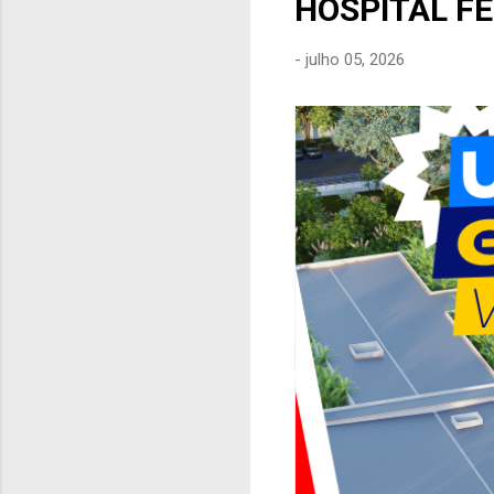
HOSPITAL F
e
n
-
julho 05, 2026
s