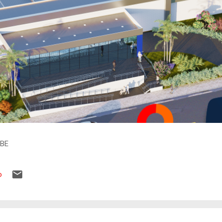
IBE
o