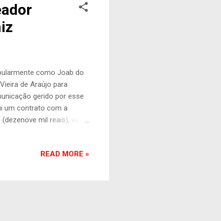
eador
iz
popularmente como Joab do
Vieira de Araújo para
municação gerido por esse
ui um contrato com a
(dezenove mil reais), valor
 objetivo de denegrir
penas desmereceu a
READ MORE »
gs locais são
 ser desconhecedor da
Joab, tomado de aparente
a realidade dos ...