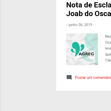
Nota de Escl
Joab do Osca
-
junho 06, 2019
Nes
Osc
lev
que
Câm
que
pol
Postar um comentári
his
err
his
ira