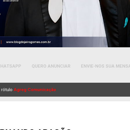
HATSAPP
QUERO ANUNCIAR
ENVIE-NOS SUA MEN
MAIS…
YOUTUBE
 rótulo
Agreg Comunicação