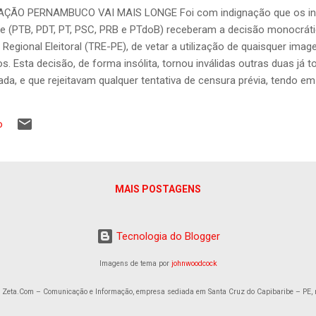
ÃO PERNAMBUCO VAI MAIS LONGE Foi com indignação que os inte
 (PTB, PDT, PT, PSC, PRB e PTdoB) receberam a decisão monocrátic
egional Eleitoral (TRE-PE), de vetar a utilização de quaisquer imag
 Esta decisão, de forma insólita, tornou inválidas outras duas já
da, e que rejeitavam qualquer tentativa de censura prévia, tendo em
s ou desabonar a honra e a trajetória do ex-governador Eduardo Cam
rnambuco seja inaugurada sob o signo da censura prévia, da afronta
o
es do Estado de Direito. A Coligação Pernambuco Vai Mais Longe tem 
e sua tradição consolidada de a...
MAIS POSTAGENS
Tecnologia do Blogger
Imagens de tema por
johnwoodcock
a Zeta.Com – Comunicação e Informação, empresa sediada em Santa Cruz do Capibaribe – PE, 