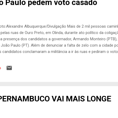
o Paulo pedem voto casado
foto:Alexandre Albuquerque/Divulgação Mais de 2 mil pessoas cam
 pelas ruas de Ouro Preto, em Olinda, durante ato político da colig
a presença dos candidatos a governador, Armando Monteiro (PTB), 
 João Paulo (PT). Além de denunciar a falta de zelo com a cidade p
s candidatos conclamaram a militância a ir às ruas e pediram o vot
 "É muito importante vincular a chapa majoritária aos companheiros 
is para dar suporte a este trabalho da presidente Dilma Rousseff no
o
plano estadual. Portanto, é fundamental eleger os nossos companhe
ada de 2 quilômetros pela Avenida Argentina Castelo Branco, a princ
rmando fechou a manhã de discursos unificados na mens...
PERNAMBUCO VAI MAIS LONGE