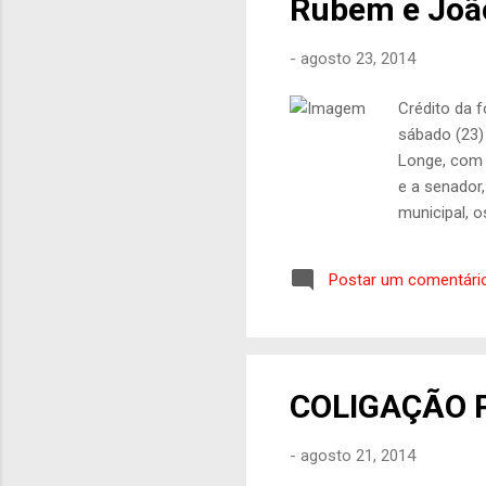
Rubem e Joã
-
agosto 23, 2014
Crédito da 
sábado (23)
Longe, com 
e a senador,
municipal, o
da aliança.
proporciona
Postar um comentári
governo no 
após caminh
pedido de A
COLIGAÇÃO 
-
agosto 21, 2014