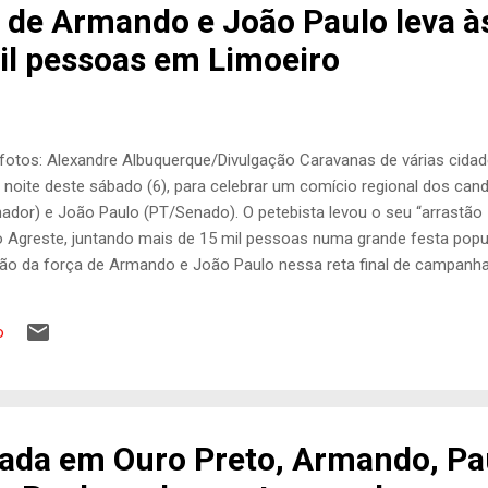
” de Armando e João Paulo leva à
il pessoas em Limoeiro
 fotos: Alexandre Albuquerque/Divulgação Caravanas de várias cid
a noite deste sábado (6), para celebrar um comício regional dos ca
dor) e João Paulo (PT/Senado). O petebista levou o seu “arrastão 1
o Agreste, juntando mais de 15 mil pessoas numa grande festa popu
o da força de Armando e João Paulo nessa reta final de campanha
raiu moradores dos municípios de João Alfredo, Vertente do Lério, S
 Passira, Cumaru, Lagoa de Itaenga, Paudalho e Bom Jardim. O ato n
o
de Armando e João Paulo. Antes, os candidatos promoveram caminh
acaxeira, no Recife, seguindo a estratégia de intensificar a presen
opolitana. No discurso, Armando Monteiro relevou que em sua pas...
ada em Ouro Preto, Armando, Pa