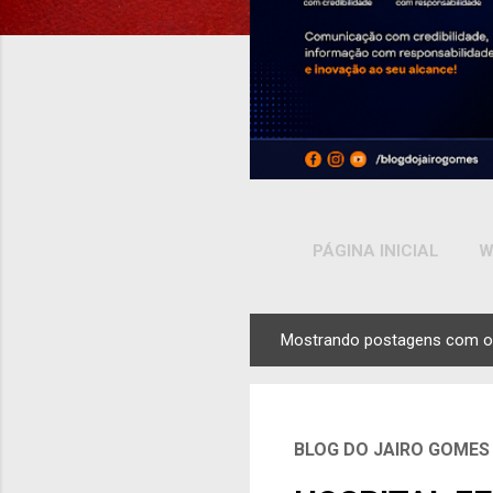
PÁGINA INICIAL
W
Mostrando postagens com o
P
o
s
t
BLOG DO JAIRO GOMES
a
g