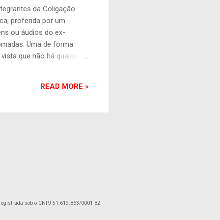
grantes da Coligação
a, proferida por um
ens ou áudios do ex-
 tomadas. Uma de forma
 vista que não há qualquer
pos. É lamentável que a
 à liberdade de expressão,
READ MORE »
a certeza de que o Tribunal
registrada sob o CNPJ 51.619.863/0001-82.