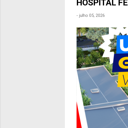
HOSPITAL F
e
n
-
julho 05, 2026
s