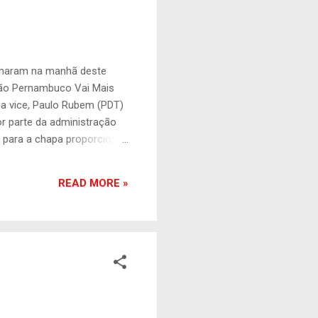
inharam na manhã deste
ação Pernambuco Vai Mais
a vice, Paulo Rubem (PDT)
or parte da administração
o para a chapa proporcional
que integram a chapa de
 plano federal e do nosso
READ MORE »
iros", disse Armando,
ipal de Ouro Preto. O