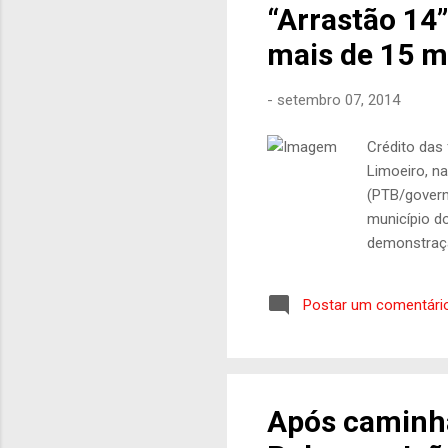
“Arrastão 14
mais de 15 m
-
setembro 07, 2014
Crédito das
Limoeiro, n
(PTB/governa
município d
demonstraçã
Limoeiro at
Salgadinho,
Postar um comentári
atividades 
Afogados e M
Região Metr
Após caminh