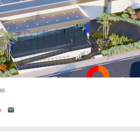
IBE
o