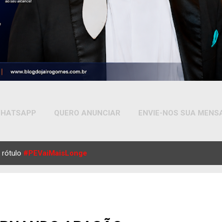
HATSAPP
QUERO ANUNCIAR
ENVIE-NOS SUA MEN
MAIS…
YOUTUBE
 rótulo
#PEVaiMaisLonge