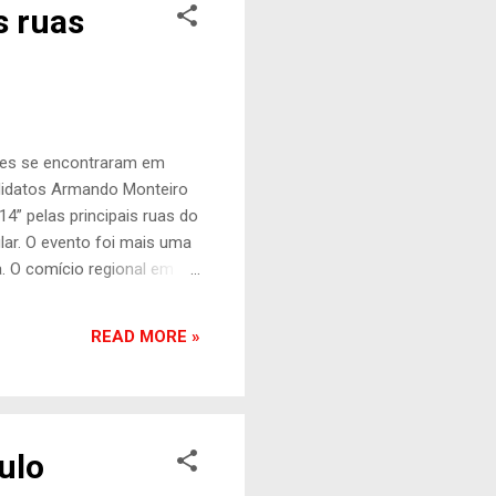
s ruas
ades se encontraram em
ndidatos Armando Monteiro
4” pelas principais ruas do
lar. O evento foi mais uma
. O comício regional em
urubim, Orobó, Vertentes,
o Agreste fechou o dia de
READ MORE »
adas nos bairros de
ça da chapa majoritária na
ulo