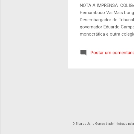
NOTA À IMPRENSA COLIGAÇ
Pernambuco Vai Mais Longe
Desembargador do Tribunal R
governador Eduardo Campos.
monocrática e outra colegia
intenção de distorcer fato
propaganda eleitoral em Pe
Postar um comentári
ferindo princípios basilar
Regional Eleitoral, dentro d
O Blog do Jairo Gomes é administrado pel