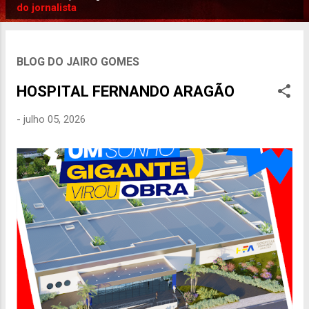
P
do jornalista
o
s
t
BLOG DO JAIRO GOMES
a
HOSPITAL FERNANDO ARAGÃO
g
e
-
julho 05, 2026
n
s