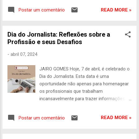
momento desafiador. Nós somos
READ MORE »
Postar um comentário
atravessados não só pela violência
cotidiana, mas pela precarização cada vez
mais aguda da nossa profissão”, lamenta
Dia do Jornalista: Reflexões sobre a
Samira de Castro, presidente da Federação
Profissão e seus Desafios
Nacional dos Jornalistas (Fenaj). O mal estar
dos profissionais da imprensa tem origem
-
abril 07, 2024
em 2009, quando o Supremo Tribunal
Federal (STF) decidiu por 8 votos a 1
JAIRO GOMES Hoje, 7 de abril, é celebrado o
dispensar a exigência de diploma para o
Dia do Jornalista. Esta data é uma
exercício da profissão de jornalista. A
oportunidade não apenas para homenagear
decisão da Corte acatou recurso
os profissionais que trabalham
extraordinário do Ministério Público Federal
incansavelmente para trazer informações
(MPF) e do Sindicato das Empresas de Rádio
precisas e relevantes ao público, mas
e Televisão do Estado de São Paulo
também para refletir sobre os desafios
(Sertesp). O recurso alegava que havia
READ MORE »
Postar um comentário
enfrentados por aqueles que escolhem esta
“caducado” o Decreto-Lei 972/69, publicado
profissão. O jornalismo desempenha um
à época da ditadura militar (1964-1985), que
papel fundamental em nossa sociedade,