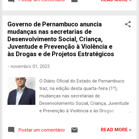
Secretário Executivo da pasta, Tody Dias. A
reunião teve como principal destaque a
pactuação para 2024 de um volume recorde
Governo de Pernambuco anuncia
de investimentos nos setores de
mudanças nas secretarias de
Assistência Social e Segurança Alimentar e
Desenvolvimento Social, Criança,
Nutricional do estado: R$ 84,8 milhões,
Juventude e Prevenção à Violência e
oriundos de recursos estaduais e federais. A
às Drogas e de Projetos Estratégicos
governadora Raquel Lyra, responsável por
essas medidas, ampliou expressivamente o
-
novembro 01, 2023
cofinanciamento dos serviços de alta
complexidade em Assistência Social.
O Diário Oficial do Estado de Pernambuco
Pernambuco inova ao estender o
traz, na edição desta quarta-feira (1º),
cofinanciamento para serviços destinados à
mudanças nas secretarias de
população em situação de rua, além de
Desenvolvimento Social, Criança, Juventude
aumentar os investimentos na proteção
e Prevenção à Violência e às Drogas
básica e média complexidade. Carlos Braga,
(SDSCJPVD) e de Projetos Estratégicos. A
secretário de Assistência Social, Combate à
gestora estadual Carolina Cabral assume a
Fome e Políticas sobre Drogas (SAS),...
READ MORE »
Postar um comentário
Secretaria de Projetos Estratégicos. O lugar