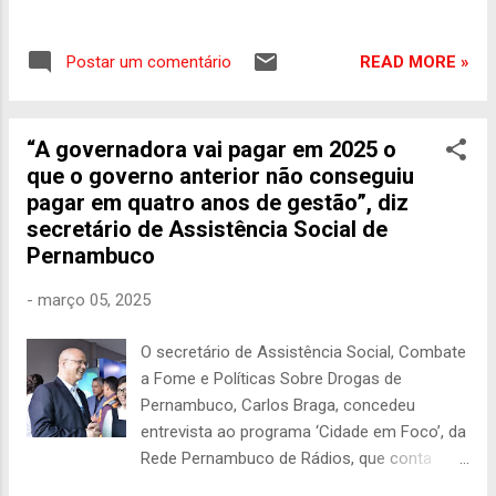
Direitos da Criança e do Adolescente
(CEDCA/PE), realizada na sede da entidade,
READ MORE »
Postar um comentário
no bairro da Boa Vista, no Recife. A
celebração enalteceu a potência do
Conselho na defesa das garantias de direito
“A governadora vai pagar em 2025 o
desses públicos e a importância do trabalho
que o governo anterior não conseguiu
em rede para avanços cada vez mais
pagar em quatro anos de gestão”, diz
expressivos no estado. “O CEDCA é um
secretário de Assistência Social de
espaço democrático de acolhimento,
Pernambuco
pactuação, deliberação e controle social das
ações de proteção, promoção e defesa dos
-
março 05, 2025
direitos com atuação direta no
enfrentamento das desigualdades. É nesse
O secretário de Assistência Social, Combate
espaço que construímos a muitas mãos
a Fome e Políticas Sobre Drogas de
diretrizes que asseguram que nenhuma
Pernambuco, Carlos Braga, concedeu
criança ou adolescente seja deixado para
entrevista ao programa ‘Cidade em Foco’, da
trás”, frisou a secretária Yanne Teles. Em
Rede Pernambuco de Rádios, que conta
sua fala, a secretária também apresentou
com mais de 40 emissoras e tem como