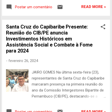
algumas das ações que vêm sendo
‘cabeça de rede’ a RPFM (104,3). Ele falou de
desenvolvidas pelo Governo de Pernambuco
READ MORE »
Postar um comentário
políticas públicas que têm sido colocadas
na promoção e prot...
em prática pelo governo Raquel Lyra.
Segundo o secretário, Pernambuco é um
Santa Cruz do Capibaribe Presente:
estado ‘empobrecido’, que precisa muito de
Reunião do CIB/PE anuncia
políticas de assistência social, que sejam
Investimentos Históricos em
capazes de chegar, de forma ágil e eficiente,
Assistência Social e Combate à Fome
até as pessoas mais carentes e
para 2024
necessitadas do estado. “A governadora
tem tido uma atenção muito grande e tem
-
fevereiro 26, 2024
trabalhado para que possamos fortalecer o
cofinanciamento de políticas públicas junto
JAIRO GOMES Na última sexta-feira (23),
aos municípios, que precisam desse apoio
representantes de Santa Cruz do Capibaribe
para melhorar o atendimento a população”,
marcaram presença na primeira reunião do
disse ele. Carlos Braga revelou que em 2022,
ano da Comissão Intergestores Bipartite de
a gestão do então governador Paulo
Pernambuco (CIB/PE), destacando-se a
Câmara, do PSB, investiu 26 milhões de reais
participação da Secretária de
em Assistência Social. Em 2023, já sob a
Desenvolvimento Social, Ivone Aragão, e do
regência de Raquel Lyra, do P...
READ MORE »
Postar um comentário