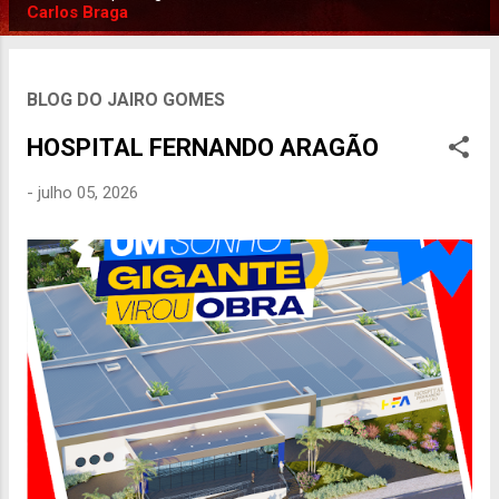
P
Carlos Braga
o
s
t
BLOG DO JAIRO GOMES
a
HOSPITAL FERNANDO ARAGÃO
g
e
-
julho 05, 2026
n
s