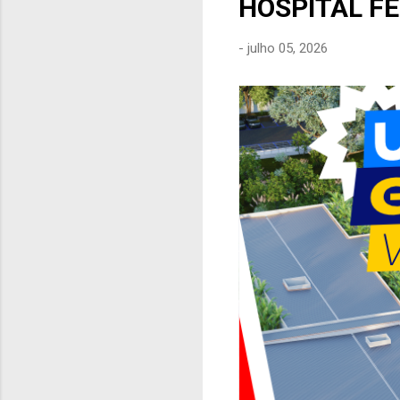
HOSPITAL F
e
n
-
julho 05, 2026
s