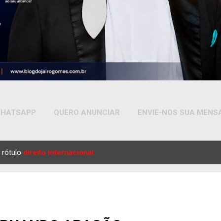
HATSAPP
QUERO ANUNCIAR
ENVIE-NOS SUA MEN
MAIS…
YOUTUBE
 rótulo
direito internacional