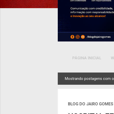
PÁGINA INICIAL
W
Mostrando postagens com o
P
o
s
t
BLOG DO JAIRO GOMES
a
g