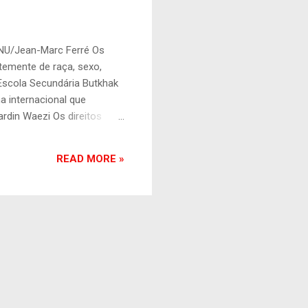
ONU/Jean-Marc Ferré Os
temente de raça, sexo,
a Escola Secundária Butkhak
 internacional que
rdin Waezi Os direitos
ssão, o direito ao trabalho
minação. O Direito
READ MORE »
 agirem de determinadas
ireitos humanos e as