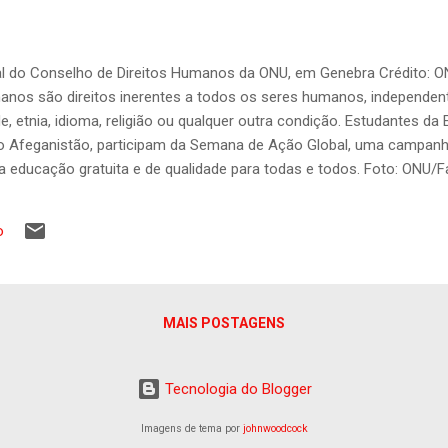
pal do Conselho de Direitos Humanos da ONU, em Genebra Crédito: 
manos são direitos inerentes a todos os seres humanos, independen
e, etnia, idioma, religião ou qualquer outra condição. Estudantes d
o Afeganistão, participam da Semana de Ação Global, uma campanha
 educação gratuita e de qualidade para todas e todos. Foto: ONU/Fa
uem o direito à vida e à liberdade, à liberdade de opinião e de expre
o, entre e muitos outros. Todos merecem estes direitos, sem discri
o
al dos Direitos Humanos estabelece as obrigações dos governos de
 de se absterem de certos atos, a fim de promover e proteger os d
de grupos ou indivíduos. Desde o estabelecimento das Nações Un...
MAIS POSTAGENS
Tecnologia do Blogger
Imagens de tema por
johnwoodcock