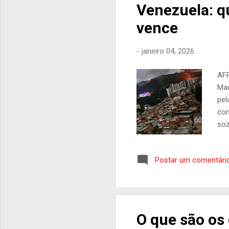
Venezuela: q
vence
-
janeiro 04, 2026
AFP
Mad
pel
con
soz
gue
int
Postar um comentári
int
pet
Iss
pre
O que são os