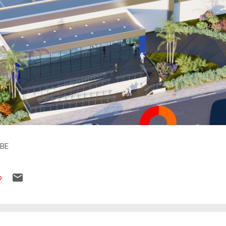
IBE
o