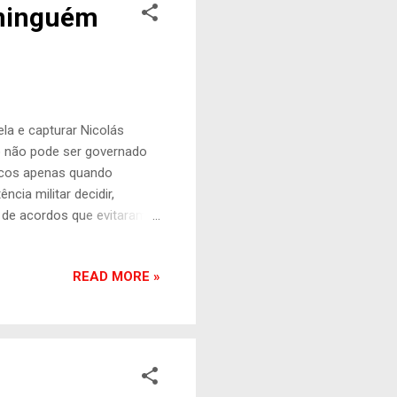
 ninguém
la e capturar Nicolás
o não pode ser governado
fracos apenas quando
cia militar decidir,
 de acordos que evitaram
anhã será “defender
á. E, neste caso, os
READ MORE »
laro que o foco está no
ão descarta novos ataques.
olítico e imposição . É
e...