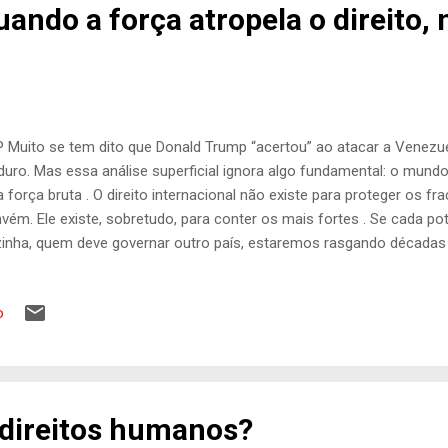
uando a força atropela o direito,
 Muito se tem dito que Donald Trump “acertou” ao atacar a Venezue
uro. Mas essa análise superficial ignora algo fundamental: o mund
a força bruta . O direito internacional não existe para proteger os 
vém. Ele existe, sobretudo, para conter os mais fortes . Se cada potên
inha, quem deve governar outro país, estaremos rasgando décadas
rras em escala global. Hoje o discurso é “derrubar um ditador”. Am
eresses estratégicos”. Depois de amanhã, qualquer justificativa servir
o
eresses já foram assumidos publicamente. O próprio Trump deixou c
róleo venezuelano , uma das maiores reservas do mundo, e ainda n
o não é cruzada pela democracia. É exercício de poder, controle geop
ciso dizer sem rodeios: bombas não libertam povos . Ataques militar
 direitos humanos?