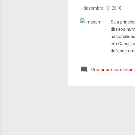
-
dezembro 10, 2018
Sala princi
direitos hu
nacionalidad
em Cabul, n
defende uma
humanos incl
e à educaçã
Postar um comentári
Internacion
maneiras ou
liberdades 