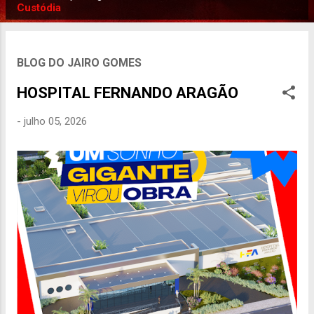
P
Custódia
o
s
t
BLOG DO JAIRO GOMES
a
HOSPITAL FERNANDO ARAGÃO
g
e
-
julho 05, 2026
n
s