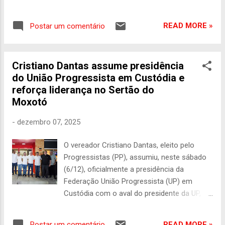
Pernambuco”, afirmou. Foto: Igor Toscano
gestora determinou a requalificação de
cinco importantes vias do município e, pelo
READ MORE »
Postar um comentário
Ilumina PE, confirmou a substituição de 496
pontos de iluminação convencionais por
equipamentos de LED, beneficiando todos
Cristiano Dantas assume presidência
os bairros da cidade. Ainda na cidade
do União Progressista em Custódia e
localizada no Sertão do Moxotó, Raquel Lyra
reforça liderança no Sertão do
entregou mais dois novos ônibus escolares,
Moxotó
totalizando 10 veículos já entregues para os
estudantes da Rede Estadual de Ensino.
-
dezembro 07, 2025
Durante o evento, a chefe do Executivo
ainda anunciou a instalação de uma nova
O vereador Cristiano Dantas, eleito pelo
Escola Técnica Estadual (ETE) no município.
Progressistas (PP), assumiu, neste sábado
“Eu sou filha do interior. Viemos trazer para
(6/12), oficialmente a presidência da
Custódia mais investimentos em
Federação União Progressista (UP) em
urbanização, iluminação pública e novos
Custódia com o aval do presidente da UP,
ônibus escolares. Além disso, anunciamos a
deputado federal Eduardo da Fonte, dos
construção de uma nova Escola Técnica
deputados federais Lula da Fonte e Renildo
Estadual na cidade, uma obra sonhada por
READ MORE »
Postar um comentário