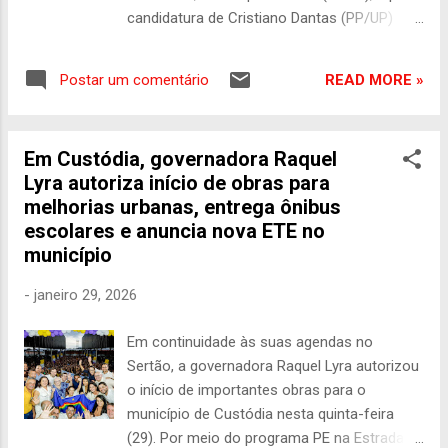
candidatura de Cristiano Dantas (PP/UP)
para deputado federal, em dobradinha com
o deputado estadual Claudiano Filho
READ MORE »
Postar um comentário
(PP/UP). Advogado e vereador com quatro
mandatos no município de Custódia,
Cristiano Dantas possui 26 anos de vida
Em Custódia, governadora Raquel
pública, com atuação no Legislativo e
Lyra autoriza início de obras para
passagem pelas secretarias municipais de
melhorias urbanas, entrega ônibus
Governo e de Administração. Eduardo da
escolares e anuncia nova ETE no
Fonte destacou a força política e a
município
experiência de Cristiano Dantas para
representar Pernambuco em Brasília.
-
janeiro 29, 2026
“Cristiano tem história, preparo e
compromisso com o povo. É um nome
Em continuidade às suas agendas no
forte, que conhece de perto a realidade do
Sertão, a governadora Raquel Lyra autorizou
sertão e chega para fortalecer ainda mais o
o início de importantes obras para o
nosso time na luta por mais investimentos,
município de Custódia nesta quinta-feira
desenvolvimento e oportunidades para
(29). Por meio do programa PE na Estrada, a