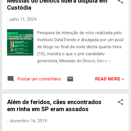
Messias do Denocs lidera disputa em
Patrimônio cultural do município de Custódia
Custódia
(PE), o Samba de Coco Cachoeira da Onça irá
lançar neste sábado, 29/11, a turnê "Um Coco
-
julho 11, 2024
Arrochado": um show de graça no Terreiro de
Tina, localizado na própria comunidade de
Pesquisa de intenção de voto realizada pelo
Cachoeira da Onça, nas imediações da capela
Instituto DataTrends e divulgada por um pool
de Nossa Senhora das Graças, a partir das 22h.
de blogs no final da noite desta quarta-feira
O evento é um incentivo da PNAB PE. "Aqui é
(10), mostra o que o pré-candidato
onde tudo começou, e meu terreiro é onde a
governista, Messias do Dnocs, lidera a
festa resiste ano a ano", reflete Márcio José,
disputa pela Prefeitura de Custódia, no
um dos líderes do samba. "Coco arrochado é
Sertão do Moxotó. Apoiado pelo prefeito
um coco que deixa todo mundo virado,
READ MORE »
Postar um comentário
Emanoel Fernandes (Manuca), Messias do
ninguém sente as p...
Dnocs aparece com 25% das intenções de
voto na pesquisa espontânea, seguido pela
Além de feridos, cães encontrados
pré-candidata oposicionista, Luciara de
em rinha em SP eram assados
Nemias, que tem 13%. Também foram
citados Marcílio Ferraz (4%) e Manuca (1%).
-
dezembro 16, 2019
Não sabe ou não respondeu, 57%. Na