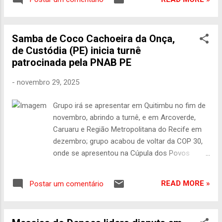
Calheiros, do deputado estadual Claudiano
toda a população. Esta...
Martins e do vereador do Recife Alef Colins.
Com quatro mandatos consecutivos e uma
Samba de Coco Cachoeira da Onça,
trajetória marcada pela atuação firme,
de Custódia (PE) inicia turnê
diálogo constante e presença nas
patrocinada pela PNAB PE
comunidades, Cristiano se afirma como
uma das principais lideranças políticas do
-
novembro 29, 2025
município. Para Eduardo da Fonte (UP/PE), a
chegada de Cristiano à presidência municipal
Grupo irá se apresentar em Quitimbu no fim de
fortalece a organização partidária e amplia a
novembro, abrindo a turnê, e em Arcoverde,
capacidade de atuação da legenda na região.
Caruaru e Região Metropolitana do Recife em
“Cristiano Dantas é uma liderança que honra
dezembro; grupo acabou de voltar da COP 30,
a história do nosso partido. Tenho certeza
onde se apresentou na Cúpula dos Povos
de que, à frente da federação, ele vai
Grupo guarda a tradição do Coco de Roda em
fortalecer ainda mais o União Progressista e
Quitimbu, distrito de Custódia (PE) do qual
abrir novos caminhos para o
READ MORE »
Postar um comentário
saíram sambadores que hoje integram mais de
desenvolvimento político do município,”
seis grupos de Samba de Coco entre o Moxotó
destacou o deputado. T...
e Pajeú. crédito da imagem: reprodução.