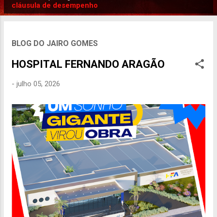
P
cláusula de desempenho
o
s
t
BLOG DO JAIRO GOMES
a
HOSPITAL FERNANDO ARAGÃO
g
e
-
julho 05, 2026
n
s