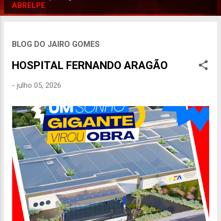
P
ABRELPE
o
s
t
BLOG DO JAIRO GOMES
a
HOSPITAL FERNANDO ARAGÃO
g
e
-
julho 05, 2026
n
s