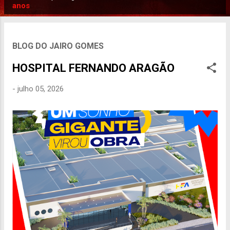
P
anos
o
s
t
BLOG DO JAIRO GOMES
a
HOSPITAL FERNANDO ARAGÃO
g
e
-
julho 05, 2026
n
s