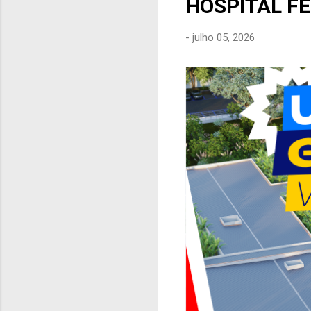
HOSPITAL F
e
n
-
julho 05, 2026
s