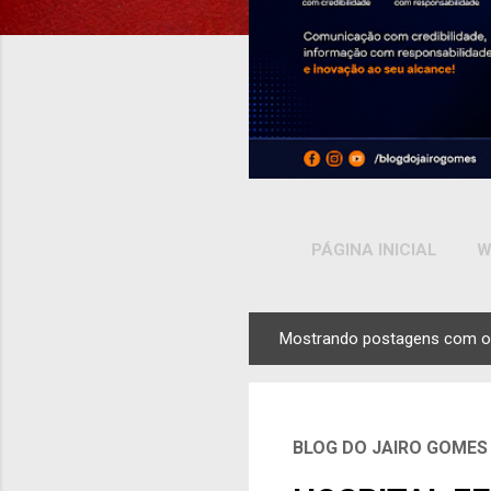
PÁGINA INICIAL
W
Mostrando postagens com o
P
o
s
t
BLOG DO JAIRO GOMES
a
g