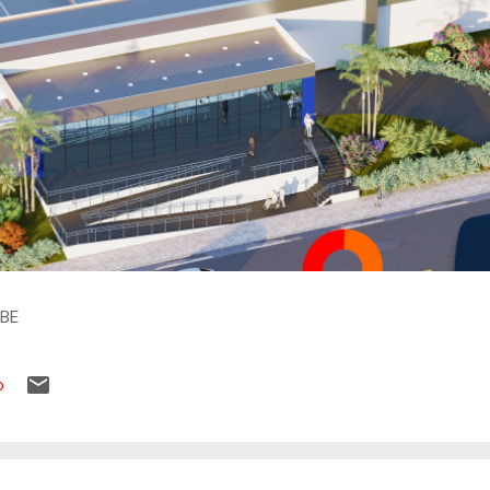
IBE
o