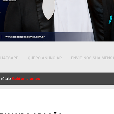
HATSAPP
QUERO ANUNCIAR
ENVIE-NOS SUA MEN
MAIS…
YOUTUBE
 rótulo
Gabi amarantos