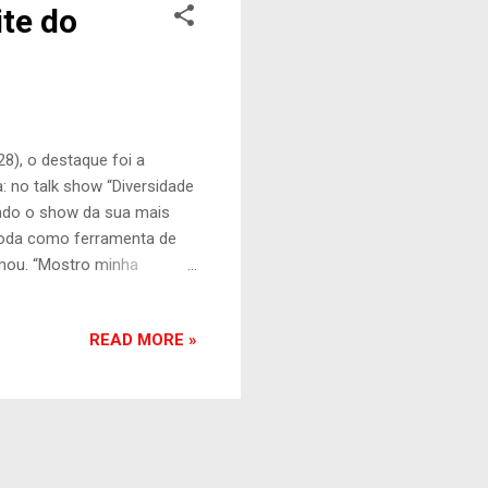
ite do
8), o destaque foi a
: no talk show “Diversidade
ndo o show da sua mais
 moda como ferramenta de
mou. “Mostro minha
eira vez em Santa Cruz do
a do Polo de Confecções de
READ MORE »
da moda que nasceu das
No palco, Gaby botou a
 Doida”, além de versões de
 fu...