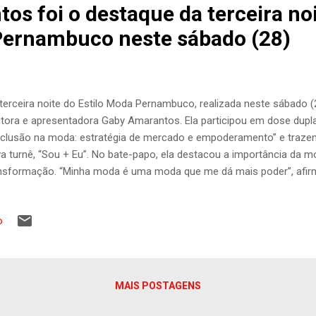
os foi o destaque da terceira no
Pernambuco neste sábado (28)
terceira noite do Estilo Moda Pernambuco, realizada neste sábado (2
tora e apresentadora Gaby Amarantos. Ela participou em dose dupla
nclusão na moda: estratégia de mercado e empoderamento” e traze
a turnê, “Sou + Eu”. No bate-papo, ela destacou a importância da
nsformação. “Minha moda é uma moda que me dá mais poder”, afir
dade através do que eu uso. Para mim, é um ato político”. Pela prim
ibaribe, Gaby contou que ficou muito impressionada com a históri
o
nambuco. “Estou muito orgulhosa de uma cidade que se sustenta 
s das mulheres e hoje realiza sonhos e gera empregos”, pontuou. 
teia pra dançar com hits como “Ex Mai Love”, “Xirley” e “Ela tá Beba
icas como “Faraó”, do Olodum, “Envolvimento”, de MC Loma, e vários
MAIS POSTAGENS