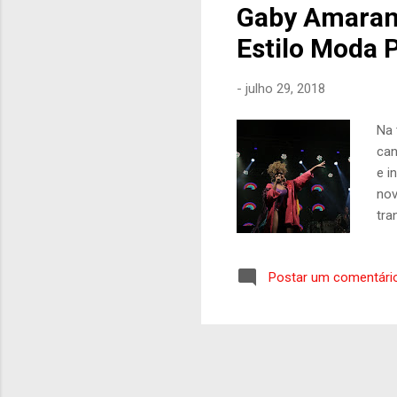
Gaby Amarant
Estilo Moda 
-
julho 29, 2018
Na 
can
e i
nov
tra
ver
Cap
Postar um comentári
Per
mão
pla
mús