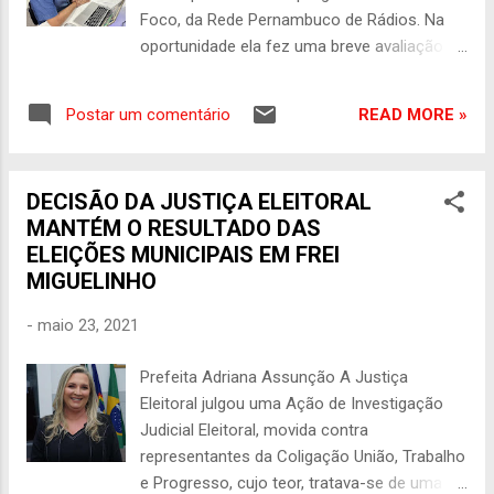
Foco, da Rede Pernambuco de Rádios. Na
oportunidade ela fez uma breve avaliação do
seu mandato a frente do município, bem
como, fez um forte apelo a governadora
READ MORE »
Postar um comentário
Raquel Lyra. Adriana, que está prestes a
concluir o seu segundo mandato a frente da
Prefeitura de Frei Miguelinho, disse que a
DECISÃO DA JUSTIÇA ELEITORAL
cidade hoje é ‘outra’, completamente
MANTÉM O RESULTADO DAS
diferente daquela, que ela assumiu em
ELEIÇÕES MUNICIPAIS EM FREI
janeiro de 2017. “Todos lembram como nós
MIGUELINHO
pegamos a Prefeitura”, disse ela, citando em
seguida investimentos feitos na saúde
-
maio 23, 2021
pública do município, educação, saneamento
básico e infraestrutura. A gestora
Prefeita Adriana Assunção A Justiça
demonstrou estar na bronca com a
Eleitoral julgou uma Ação de Investigação
governadora Raquel Lyra, que segundo ela,
Judicial Eleitoral, movida contra
ignora o seu pedido de recuperação total da
representantes da Coligação União, Trabalho
PE-121. De acordo com a gestora, a estrada
e Progresso, cujo teor, tratava-se de uma