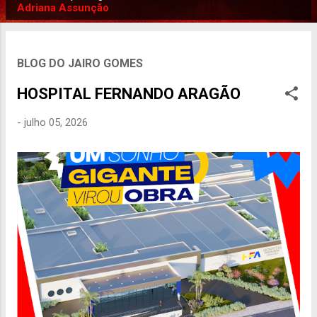
P
Adriana Assunção
o
s
t
BLOG DO JAIRO GOMES
a
HOSPITAL FERNANDO ARAGÃO
g
e
-
julho 05, 2026
n
s