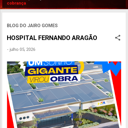
P
cobrança
o
s
t
BLOG DO JAIRO GOMES
a
HOSPITAL FERNANDO ARAGÃO
g
e
-
julho 05, 2026
n
s