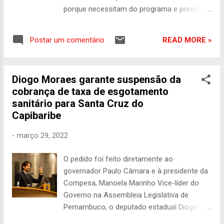
porque necessitam do programa e precisam
ter um tratamento diferenciado pelo Estado.
O parlamentar é autor de três propostas que
READ MORE »
Postar um comentário
alteram a cobrança de créditos do Fies. Uma
das propostas (Emenda 32 à MPV1090/21)
concede desconto de 50% sobre o saldo
Diogo Moraes garante suspensão da
devedor para os bons pagadores. Outra
cobrança de taxa de esgotamento
medida (Emenda 68 à MPV 1090/21), anistia
sanitário para Santa Cruz do
as parcelas restantes do financiamento para
Capibaribe
estudantes da área da saúde que tiverem
trabalhado no combate à pandemia de
-
março 29, 2022
Covid-19. O deputado também propõe
(Emenda 003 À MPV 1090/21) descontos
O pedido foi feito diretamente ao
para os alunos com dívidas com o programa
governador Paulo Câmara e à presidente da
para colocar o pagamento em dia. “Os
Compesa, Manoela Marinho Vice-líder do
estudantes que contratam o Fies precisam
Governo na Assembleia Legislativa de
deste auxílio para levar adiante os estudos e
Pernambuco, o deputado estadual Diogo
sua qualificação. A prioridade do Governo
Moraes (PSB) garantiu a suspensão da taxa