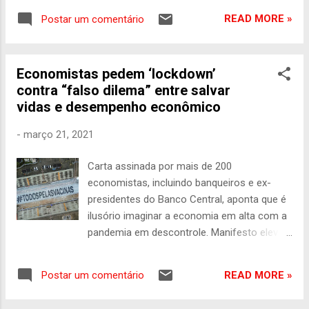
Brasileiro tem que ser formar bons
de esgotamento sanitário para o município
profissionais, reconhecer os bons
READ MORE »
Postar um comentário
de Santa Cruz do Capibaribe. A tarifa seria
pagadores do programa para que
de 53,64% sobre o fornecimento de água,
mantenha...
mas não será feita até que o abastecimento
Economistas pedem ‘lockdown’
regular de água seja feito no município. O
contra “falso dilema” entre salvar
pedido foi feito diretamente ao governador
vidas e desempenho econômico
Paulo Câmara e à presidente da Compesa,
Manoela Marinho. A taxa seria cobrada a
-
março 21, 2021
partir de maio, mas será suspensa depois da
solicitação do deputado Diogo Moraes.
Carta assinada por mais de 200
“Conversamos com a presidente da
economistas, incluindo banqueiros e ex-
Compesa, Manoela Marinho, e com o
presidentes do Banco Central, aponta que é
governador Paulo Câmara. O povo de Santa
ilusório imaginar a economia em alta com a
Cruz do Capibaribe não pode receber mais
pandemia em descontrole. Manifesto eleva
uma conta para pagar quando a água ainda
pressão sobre o presidente Bolsonaro. Leia
não chega em sua totalidade às torneiras da
a íntegra no final CARLA JIMÉNEZ El País A
população. Precisamos que a Adutora do
READ MORE »
Postar um comentário
frase "Todos pelas vacinas" é vista no
Alto Capibaribe esteja em sua total
Sambódromo de São Paulo. AMANDA
capacidade de abastecimento. Não vai