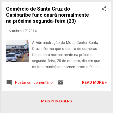
no Grande Recife Confira o funcionamento
compras estará funcionando normalmente,
do comércio em Pernambuco no Dia do C...
Comércio de Santa Cruz do
a fim de atender á todos. O Parque das
Capibaribe funcionará normalmente
Feiras, lembra que estará funcionando a
na próxima segunda-feira (20)
partir da 0 hora de segunda-feira, ou seja
madrugada de Domingo para segunda -
-
outubro 17, 2014
feira. Parque das Feiras de Toritama – A
Moda que veste você, e o Brasil está aqui!
A Administração do Moda Center Santa
Cruz informa que o centro de compras
funcionará normalmente na próxima
segunda-feira, 20 de outubro, dia em que
muitos municípios comemoram o Dia do
Comerciário. Em Santa Cruz do Capibaribe,
mediante um acordo entre o Sindilojas
READ MORE »
Postar um comentário
(sindicato patronal) e o Sindecom (sindicato
dos empregados), a comemoração
acontece sempre na terceira sexta-feira do
MAIS POSTAGENS
mês de março. Este ano, portanto, o Dia do
Comerciário já foi comemorado no dia