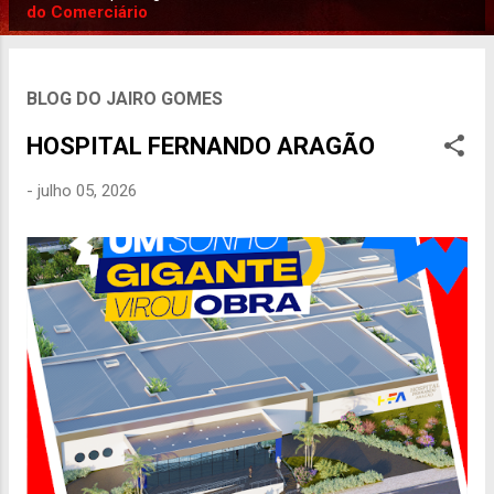
P
do Comerciário
o
s
t
BLOG DO JAIRO GOMES
a
HOSPITAL FERNANDO ARAGÃO
g
e
-
julho 05, 2026
n
s