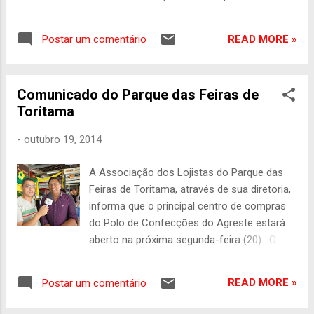
data - Foto: Paulo Pinheiro/CDL
Recife/Divulgação O Dia do Comerciário é
READ MORE »
Postar um comentário
comemorado nesta segunda-feira (20) e
celebra a importância dos profissionais do
setor para a economia do país. A data altera
Comunicado do Parque das Feiras de
o funcionamento do comércio de rua do
Toritama
Recife e dos shoppings de Pernambuco. A
Câmara dos Dirigentes Lojistas (CDL)
-
outubro 19, 2014
informou que o comércio do Recife
funcionará em horário especial e que a
A Associação dos Lojistas do Parque das
abertura das lojas será facultativa. Os
Feiras de Toritama, através de sua diretoria,
shoppings centers do estado também terão
informa que o principal centro de compras
operação diferenciada na data. Leia também
do Polo de Confecções do Agreste estará
• CTTU divulga esquemas de trânsito para
aberto na próxima segunda-feira (20). O
eventos esportivos do final de semana no
feriado do Dia do Comerciário, em Toritama,
Recife • Centro do Recife é tema de debate
foi já comemorado em 21 de março. E
sobre revitalização urbana na próxima terça
READ MORE »
Postar um comentário
diante disto a direção dos Lojistas do
(21) • Sesc comemora o Dia do Comerciário
Parque das Feiras, comunica que o centro