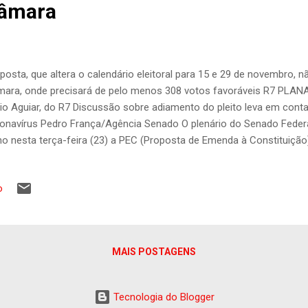
Câmara
posta, que altera o calendário eleitoral para 15 e 29 de novembro,
ara, onde precisará de pelo menos 308 votos favoráveis R7 PLANA
nio Aguiar, do R7 Discussão sobre adiamento do pleito leva em cont
onavírus Pedro França/Agência Senado O plenário do Senado Fede
no nesta terça-feira (23) a PEC (Proposta de Emenda à Constituição
amento das eleições municipais de 2020 em decorrência da pandemi
to segue agora para a análise da Câmara dos Deputados. A matéria 
o
no, por 67 senadores, recebeu oito votos contrários e duas absten
orável à modificação da data do pleito foi mantido na segunda vot
oráveis, sete contrários e uma abstenção. Pelo calendário oficial, a
a 4 e 25 de outubro. A PEC aprovada em segundo turno, n...
MAIS POSTAGENS
Tecnologia do Blogger