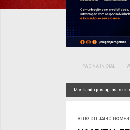
PÁGINA INICIAL
W
Mostrando postagens com o
P
o
s
t
BLOG DO JAIRO GOMES
a
g