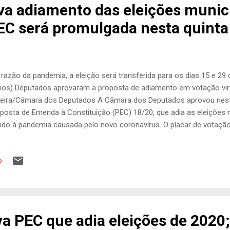
a adiamento das eleições munici
C será promulgada nesta quinta
razão da pandemia, a eleição será transferida para os dias 15 e 29
nos) Deputados aprovaram a proposta de adiamento em votação vir
veira/Câmara dos Deputados A Câmara dos Deputados aprovou nesta
posta de Emenda à Constituição (PEC) 18/20, que adia as eleições 
ido à pandemia causada pelo novo coronavírus. O placar de votaçã
 de 407 votos a 70 . Pouco antes, no primeiro turno, foram 402 voto
egundo o presidente da Câmara, Rodrigo Maia (DEM-RJ) , o texto s
o
nta-feira (2), às 10 horas, pelo Congresso Nacional. Oriunda do Se
dois turnos eleitorais, inicialmente previstos para os dias 4 e 25 de 
 dias 15 e 29 de novembro. Por meio de uma emenda de redação, d
erá ao Congresso decidir sobre o adiamento das eleiçõe...
a PEC que adia eleições de 2020;