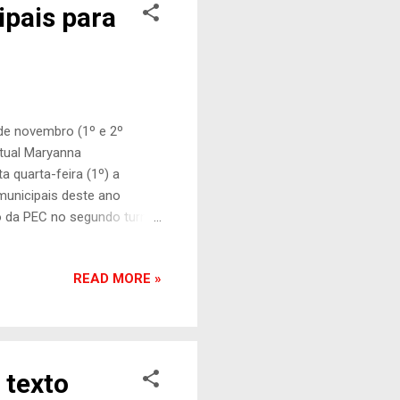
pais para
 de novembro (1º e 2º
tual Maryanna
 quarta-feira (1º) a
municipais deste ano
o da PEC no segundo turno
s favoráveis e 90 contrários
erá promulgado nesta
READ MORE »
nado , a PEC determina que
outubro, serão realizados
eputados definiram que
 texto