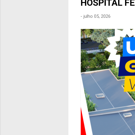
HOSPITAL F
e
n
-
julho 05, 2026
s