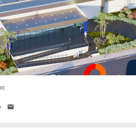
IBE
o