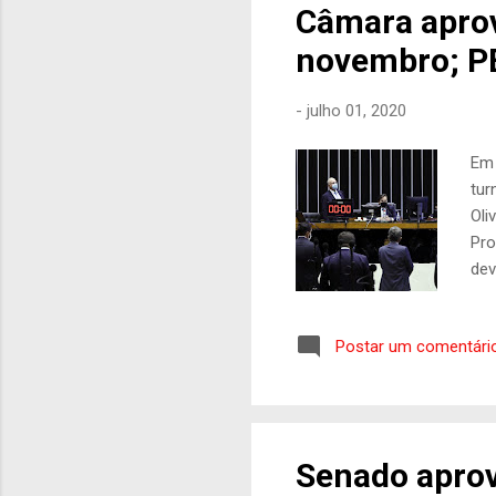
Câmara aprov
novembro; PE
-
julho 01, 2020
Em 
tur
Oli
Pro
dev
foi
. S
Postar um comentári
qui
os 
nos
cab
Senado aprov