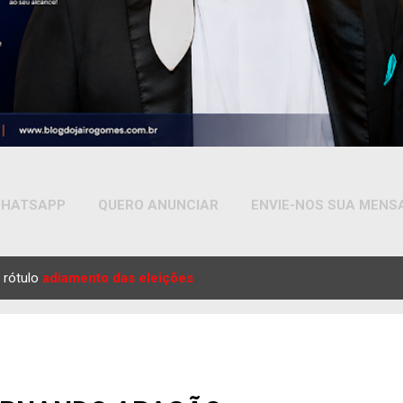
HATSAPP
QUERO ANUNCIAR
ENVIE-NOS SUA MEN
MAIS…
YOUTUBE
 rótulo
adiamento das eleições