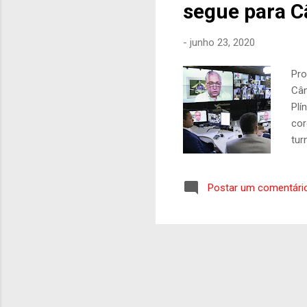
segue para 
-
junho 23, 2020
Pro
Câm
Plí
cor
tur
adi
tex
Postar um comentári
tur
fav
fav
par