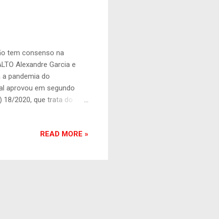
 não tem consenso na
LTO Alexandre Garcia e
a a pandemia do
ral aprovou em segundo
) 18/2020, que trata do
a do novo coronavírus . O
foi aprovada, em primeiro
READ MORE »
ções. O placar amplamente
ação, com 64 votos
s eleições estão previstas