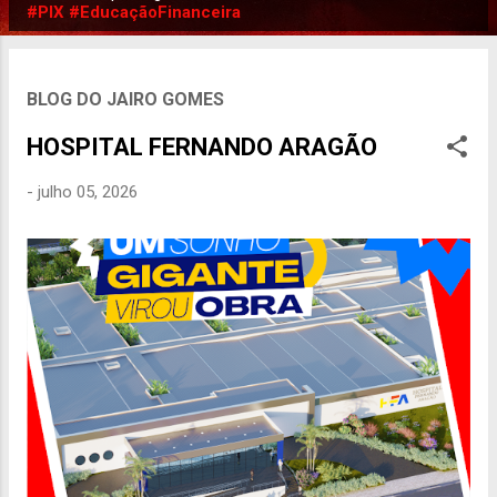
P
#PIX #EducaçãoFinanceira
o
s
t
BLOG DO JAIRO GOMES
a
HOSPITAL FERNANDO ARAGÃO
g
e
-
julho 05, 2026
n
s