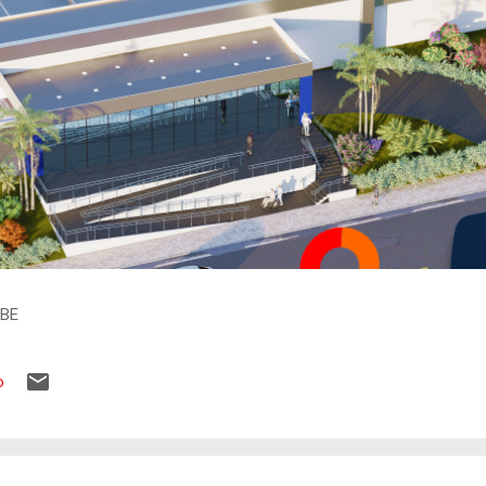
IBE
o