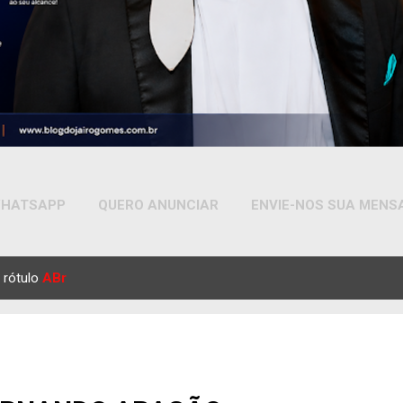
HATSAPP
QUERO ANUNCIAR
ENVIE-NOS SUA MEN
MAIS…
YOUTUBE
 rótulo
ABr