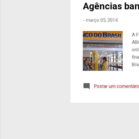
Agências ban
-
março 05, 2014
A F
ABr
ont
fin
Bra
int
cor
Postar um comentári
ori
con
seg
via