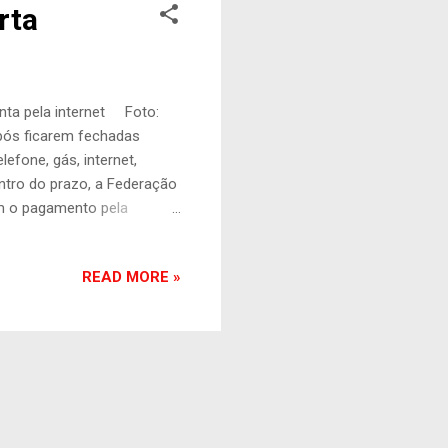
rta
nta pela internet Foto:
após ficarem fechadas
efone, gás, internet,
ntro do prazo, a Federação
em o pagamento pela
nco no celular, pelo
telefone e gás vencidas, a
READ MORE »
o banco. “As próprias
ltas na conta do mês
 é possível solicitar nova