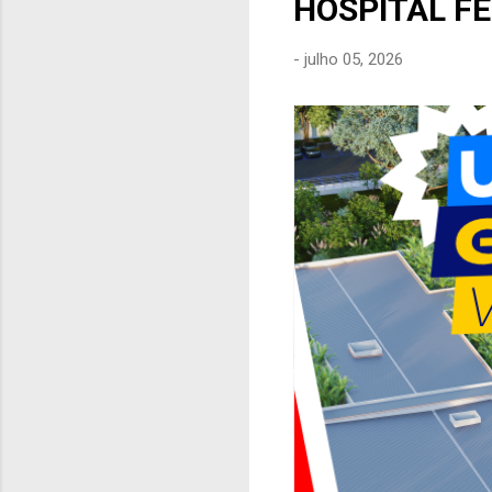
HOSPITAL F
e
n
-
julho 05, 2026
s