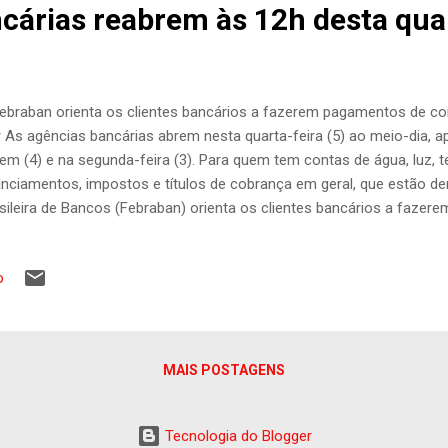
cárias reabrem às 12h desta qua
ebraban orienta os clientes bancários a fazerem pagamentos de co
 As agências bancárias abrem nesta quarta-feira (5) ao meio-dia, 
em (4) e na segunda-feira (3). Para quem tem contas de água, luz, tel
anciamentos, impostos e títulos de cobrança em geral, que estão de
sileira de Bancos (Febraban) orienta os clientes bancários a fazer
ernet, pelo caixa eletrônico, pela rede 24 horas, pelo aplicativo do ba
respondente ou telefone do banco. No caso de contas de luz, água, 
o
entação é fazer o pagamento normalmente nos canais alternativos d
cessionárias de serviço público costumam inserir os juros e as mu
uinte”, lembra a Febraban. No caso de boletos de cobrança vencidos,
 no site dos bancos, mesmo para pessoas que ...
MAIS POSTAGENS
Tecnologia do Blogger