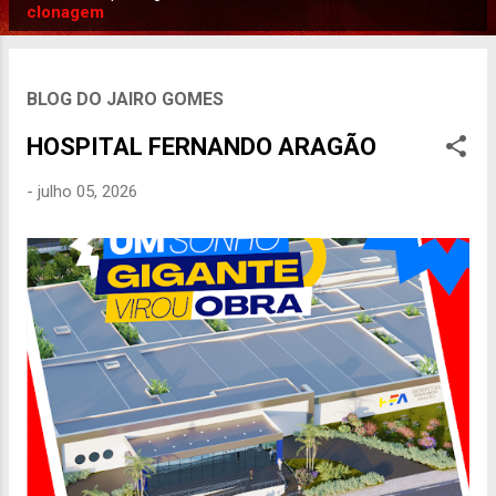
P
clonagem
o
s
t
BLOG DO JAIRO GOMES
a
HOSPITAL FERNANDO ARAGÃO
g
e
-
julho 05, 2026
n
s