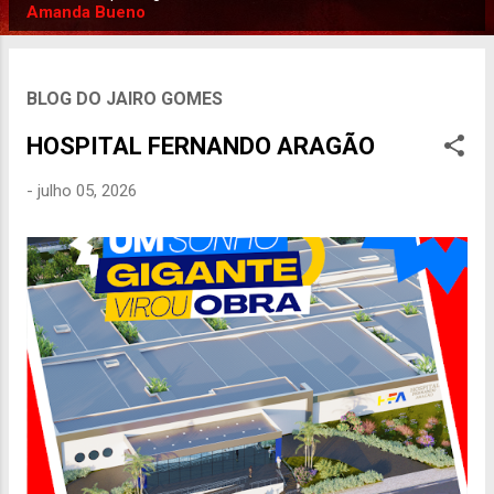
P
Amanda Bueno
o
s
t
BLOG DO JAIRO GOMES
a
HOSPITAL FERNANDO ARAGÃO
g
e
-
julho 05, 2026
n
s