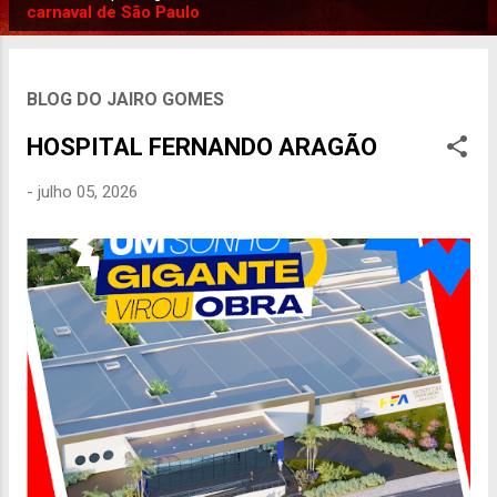
P
carnaval de São Paulo
o
s
t
BLOG DO JAIRO GOMES
a
HOSPITAL FERNANDO ARAGÃO
g
e
-
julho 05, 2026
n
s