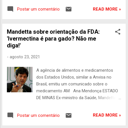
significa? Nada. Para a maioria dos
READ MORE »
Postar um comentário
brasileiros, o X ter sido tirado do ar parece
ter passado despercebido, como aquela
atualização de aplicativo que ninguém
Mandetta sobre orientação da FDA:
realmente percebe. O STF, liderado pelo
'Ivermectina é para gado? Não me
implacável ministro Alexandre de Moraes,
diga!'
tirou a plataforma do ar em 30 de agosto, e
aqui estamos, um mês depois, ainda
-
agosto 23, 2021
esperando que Elon Musk e sua turma
paguem uma "modesta" multa de R$ 10
A agência de alimentos e medicamentos
milhões. Porque, claro, se tem uma coisa
dos Estados Unidos, similar a Anvisa no
que bilionários amam é abrir a carteira.
Brasil, emitiu um comunicado sobre o
Enquanto isso, parece que o Brasil
medicamento AM Ana Mendonça ESTADO
conseguiu sobreviver sem o X, e quem diria?
DE MINAS Ex-ministro da Saúde, Mandetta
A vida continua! Agora, parece que o X
(foto: Wilson Dias/Agência Brasil) Após a
finalmente começou a se mexer, bloqueando
FDA, agência de alimentos e medicamentos
algumas contas e colocando advogados
READ MORE »
Postar um comentário
dos Estados Unidos, afirmar que a
para resolver essa bagunça, tudo para tentar
ivermectina é usada para o gado e não deve