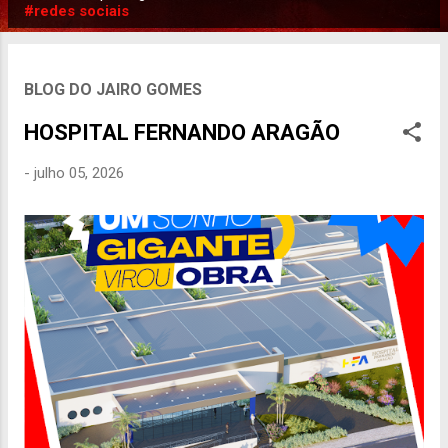
P
#redes sociais
o
s
t
BLOG DO JAIRO GOMES
a
HOSPITAL FERNANDO ARAGÃO
g
e
-
julho 05, 2026
n
s