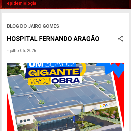
P
epidemiologia
o
s
t
BLOG DO JAIRO GOMES
a
HOSPITAL FERNANDO ARAGÃO
g
e
-
julho 05, 2026
n
s