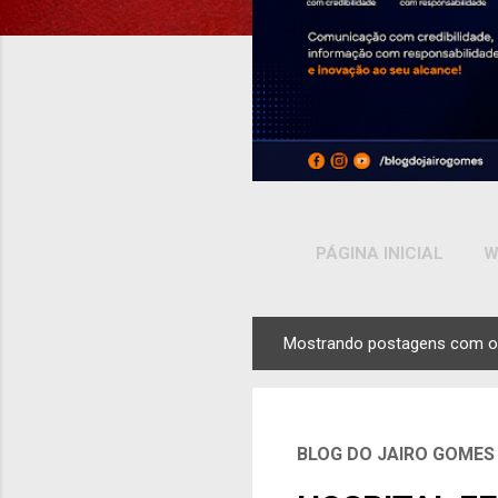
PÁGINA INICIAL
W
Mostrando postagens com o
P
o
s
t
BLOG DO JAIRO GOMES
a
g