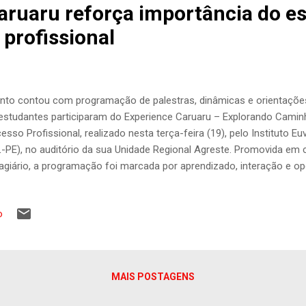
aruaru reforça importância do es
 profissional
nto contou com programação de palestras, dinâmicas e orientaçõe
estudantes participaram do Experience Caruaru – Explorando Camin
esso Profissional, realizado nesta terça-feira (19), pelo Instituto 
L-PE), no auditório da sua Unidade Regional Agreste. Promovida em 
agiário, a programação foi marcada por aprendizado, interação e o
ontro, os participantes receberam orientações sobre carreira, escl
cesso de estágio, participaram de dinâmicas, concorreram a prêmi
o
resas parceiras. O diretor regional do IEL-PE, João Bezerra, abriu
elevância dessa etapa para o desenvolvimento profissional. “Quero 
ágio na vida de cada um de vocês. Sejam curiosos, tentem e aprov
ender. A teoria da sala de aula é fundamental, mas só quando aliamo
MAIS POSTAGENS