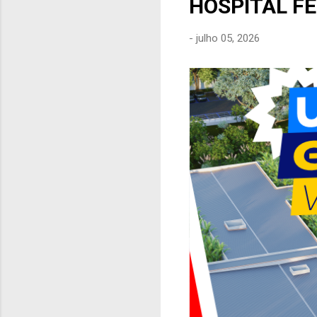
HOSPITAL F
e
n
-
julho 05, 2026
s