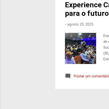
Experience C
para o futuro
-
agosto 20, 2025
Eve
de 
Suc
(IE
Est
enc
pro
Postar um comentári
emp
a r
est
apr