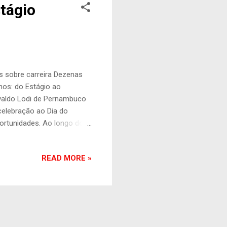
tágio
s sobre carreira Dezenas
hos: do Estágio ao
Euvaldo Lodi de Pernambuco
celebração ao Dia do
portunidades. Ao longo do
areceram dúvidas sobre o
os e ganharam brindes de
READ MORE »
 a programação ressaltando
destacar a importância do
eitem cada chance de
s esse...