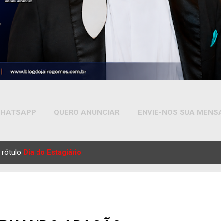
HATSAPP
QUERO ANUNCIAR
ENVIE-NOS SUA MEN
MAIS…
YOUTUBE
 rótulo
Dia do Estagiário