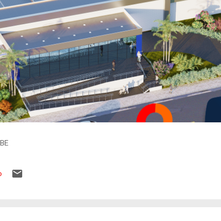
IBE
o