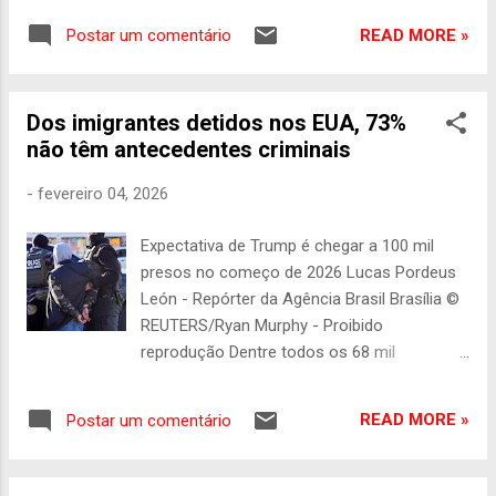
alfândega dos EUA, conhecido pela sigla ICE
READ MORE »
Postar um comentário
(ICE U.S. Immigration and Customs
Enforcement). O nome de Ramagem
aparece no site do Departamento de
Dos imigrantes detidos nos EUA, 73%
Segurança Interna dos Estados Unidos com
não têm antecedentes criminais
a situação "sob custódia do ICE" . O local de
detenção não foi informado. >> Siga o
-
fevereiro 04, 2026
canal da Agência Brasil no WhatsApp
Condenação Em setembro do ano passado,
Expectativa de Trump é chegar a 100 mil
Alexandre Ramagem fugiu do Brasil após
presos no começo de 2026 Lucas Pordeus
ser condenado pelo Supremo Tribunal
León - Repórter da Agência Brasil Brasília ©
Federal a 16 anos, 1 mês e 15 dias de prisão
REUTERS/Ryan Murphy - Proibido
por tentativa de golpe de Estado,
reprodução Dentre todos os 68 mil
organização criminosa e abolição do Estado
imigrantes detidos nos Estados Unidos
Democrático de Direito. Proibido de sair do
(EUA), 73% não têm antecedentes criminais.
país, o ex-deputado saiu pela fronteira com
READ MORE »
Postar um comentário
O cálculo é do Transactional Records
a Guiana e embarcou para os Estados
Access Clearinghouse (TRAC), banco de
Unidos com passaporte diplomático, que
dados da Universidade de Syracuse, dos