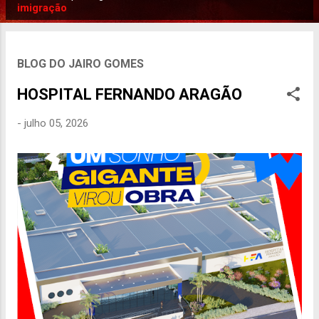
P
imigração
o
s
t
BLOG DO JAIRO GOMES
a
HOSPITAL FERNANDO ARAGÃO
g
e
-
julho 05, 2026
n
s