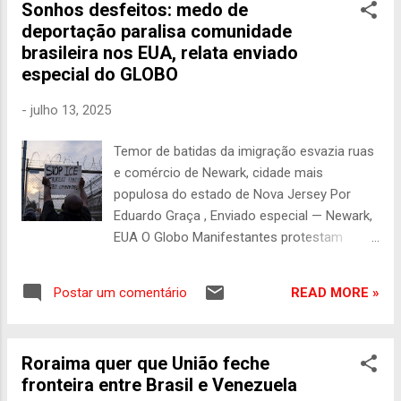
não estav...
Sonhos desfeitos: medo de
EUA, referentes ao final de 2025. “Muitos
deportação paralisa comunidade
dos condenados cometeram apenas delitos
brasileira nos EUA, relata enviado
menores, incluindo infrações de trânsito”, diz
especial do GLOBO
o TRAC. No discurso oficial, o governo de
Donald Trump alega que o Serviço de
-
julho 13, 2025
Alfandega e Imigração (ICE), polícia que
virou alvo de protestos no país, se dedica a
Temor de batidas da imigração esvazia ruas
deter “criminosos” que colocariam em risco
e comércio de Newark, cidade mais
a segurança pública estadunidense . Por
populosa do estado de Nova Jersey Por
outro lado, o Conselho Americano de
Eduardo Graça , Enviado especial — Newark,
Imigração calcula que a prisão de imigrantes
EUA O Globo Manifestantes protestam
sem antecedentes criminais nos Estados
contra a perseguição aos imigrantes na
Unidos (EUA) aumentou 2.450% sob o
entrada de centro de detenção privado em
governo de Trump. A organização apoia
READ MORE »
Postar um comentário
Newark: apesar da convocação, muitos
imigr...
brasileiros decidiram não participar e ficar
em casa — Foto: Dakota Santiago/The New
Roraima quer que União feche
York Times Na hora do almoço no Cantinho
fronteira entre Brasil e Venezuela
Mineiro, orgulhoso, como promete em suas