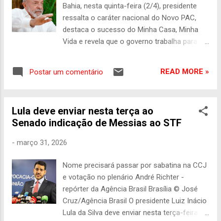
investimentos do Governo do Brasil para o
Bahia, nesta quinta-feira (2/4), presidente
Veículo Leve sobre Trilhos (VLT), além de
ressalta o caráter nacional do Novo PAC,
ampliação do metrô da Lapa até a futura
destaca o sucesso do Minha Casa, Minha
estação Campo Grande e 30 obras de
Vida e revela que o governo trabalha para
contenção de encostas e macrodrenagem.
ampliar a modalidade Compra Assistida a
As ações foram definidas em parceria com
todo o país Lula, em entrevista à TV Record
o Governo da Bahia e municípios, com foco
READ MORE »
Postar um comentário
Bahia: “Acabamos com a fome duas vezes
na modernização das cidades, na redução
nesse país. A primeira vez tinha 54 milhões
do tempo de deslocamento e na melhoria da
de pessoas passando fome. Nós
qua...
Lula deve enviar nesta terça ao
acabamos. Voltou a fome. Quando voltei,
Senado indicação de Messias ao STF
tinha 33 milhões de pessoas. Nós, em dois
anos e meio, outra vez acabamos com a
-
março 31, 2026
fome nesse país." Foto: Ricardo
Stuckert/Secom-PR O presidente Luiz Inácio
Nome precisará passar por sabatina na CCJ
Lula da Silva ressaltou nesta quinta-feira
e votação no plenário André Richter -
(2/4), em Salvador, onde participa de
repórter da Agência Brasil Brasília © José
entregas na área de mobilidade urbana, o
Cruz/Agência Brasil O presidente Luiz Inácio
caráter democrático do Novo PAC. A
Lula da Silva deve enviar nesta terça-feira
exemplo do que ocorre na Bahia, o