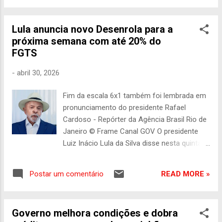
Hugo Motta (Republicanos-PB), para ava...
responsabilização das plataformas digitais
sobre os conteúdos distribuídos em seus
Lula anuncia novo Desenrola para a
ecossistemas. A medida ainda atribui
próxima semana com até 20% do
competência à Autoridade Nacional de
FGTS
Proteção de Dados (ANPD) para regular,
fiscalizar e apurar infrações ao Marco Civil
-
abril 30, 2026
da Internet. O texto, que ainda será publicado
no Diário Oficial da União, reforça que
Fim da escala 6x1 também foi lembrada em
empresas que operam no Brasil precisam
pronunciamento do presidente Rafael
cumprir a legislação brasileira e atuar de
Cardoso - Repórter da Agência Brasil Rio de
forma proativa e proporcional para impedir a
Janeiro © Frame Canal GOV O presidente
circulação massiva de conteúdos
Luiz Inácio Lula da Silva disse nesta quinta-
criminosos. A assinatura ocorreu em
feira (30), em pronunciamento pelo Dia do
cerimônia no Palácio do Planalto para
Trabalhador, que o Novo Desenrola Brasil ,
marcar os 100 dias do Pacto Nacional Brasil
READ MORE »
Postar um comentário
programa de renegociação de dívidas
Contra o Feminicídio. Na ocasião, Lula
voltado à população endividada, será
também fi...
lançado na próxima segunda-feira (30). A
Governo melhora condições e dobra
iniciativa deve oferecer descontos