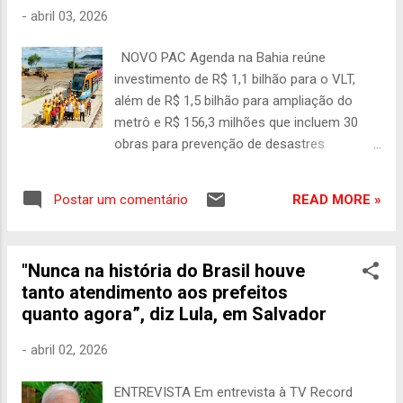
financiamento em poucos mais de três
-
abril 03, 2026
meses. A nova fase passa a incluir também
o financiamento de ônibus, micro-ônibus e
NOVO PAC Agenda na Bahia reúne
implementos rodoviários, como reboques e
investimento de R$ 1,1 bilhão para o VLT,
carrocerias. Do valor de R$ 21,2 bilhões,
além de R$ 1,5 bilhão para ampliação do
serão R$ 6,7 bilhões aportados diretamente
metrô e R$ 156,3 milhões que incluem 30
pelo Banco Nacional de Desenvolvimento
obras para prevenção de desastres
Econômico e Social (BNDES) e R$ 14,5
Investimento do Novo PAC viabiliza
bilhões oriundos do Tesouro Nac...
implantação do Veículo Leve sobre Trilhos
READ MORE »
Postar um comentário
(VLT) em Salvador, que agrega
modernização e sustentabilidade à
mobilidade urbana da capital baiana. Foto:
"Nunca na história do Brasil houve
Ricardo Stuckert / PR O presidente Luiz
tanto atendimento aos prefeitos
Inácio Lula da Silva participou, nesta quinta-
quanto agora”, diz Lula, em Salvador
feira, 2 de abril, de agenda do Novo PAC em
Salvador (BA), marcada por entregas e
-
abril 02, 2026
anúncios em mobilidade urbana e prevenção
de desastres. Entre os destaques, estão
ENTREVISTA Em entrevista à TV Record