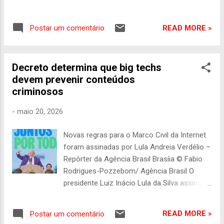
jornada semanal de 44 para 40 horas , sem
redução salarial. No primeiro turno , o texto
READ MORE »
Postar um comentário
foi aprovado por 472 votos favoráveis e 22
contrários , superando com folga os 308
votos mínimos necessários para aprovação
Decreto determina que big techs
de uma PEC. Já no segundo turno , a
devem prevenir conteúdos
proposta voltou a receber amplo apoio do
criminosos
plenário, sendo aprovada por 461 votos a 19
. A proposta estabelece a adoção da escala
-
maio 20, 2026
5x2 , garantindo duas folgas semanais aos
trabalhadores , além da redução gradual da
Novas regras para o Marco Civil da Internet
carga horária. Pelo texto aprovado, a jornada
foram assinadas por Lula Andreia Verdélio –
cairá inicialmente para 42 horas semanais ,
Repórter da Agência Brasil Brasíia © Fabio
chegando a 40 horas em até 14 meses após
Rodrigues-Pozzebom/ Agência Brasil O
a promulgação da medida . O tema é uma
presidente Luiz Inácio Lula da Silva assinou,
das principais bandeiras trabalhistas do
nesta quarta-feira (20), decreto que atualiza
presidente Luiz Inácio Lula da Silva e teve
a regulamentação do Marco Civil da Internet.
forte articulação do presidente da Câmara,
READ MORE »
Postar um comentário
O texto trata dos deveres e possibilita a