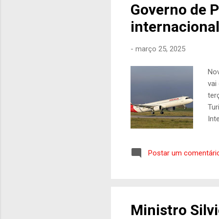
Governo de 
internaciona
-
março 25, 2025
Nov
vai
ter
Tur
Int
lig
(MA
Postar um comentári
ges
de 
com
amp
Ministro Silv