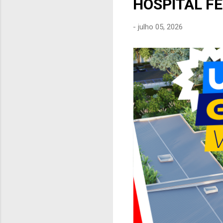
HOSPITAL F
e
n
-
julho 05, 2026
s