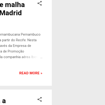
e malha
 Madrid
l pernambucana Pernambuco
 partir do Recife. Nesta
través da Empresa de
ira de Promoção
la companhia aérea Iberia,
drid Adolfo Suárez-Barajas
cias semanais. "Nossa
READ MORE »
e criar novas oportunidades
e voo direto para Madrid,
m o mercado espanhol e
 e...
 a