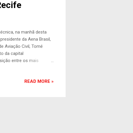
Recife
 técnica, na manhã desta
 presidente da Aena Brasil,
 de Aviação Civil, Tomé
o da capital
sição entre os mais
s mensalmente. Para
 passou por uma expansão e
READ MORE »
bro de 2023. “Viemos
to do Recife no ano de
le a 9 milhões e 600 mil
es para, cada vez m...