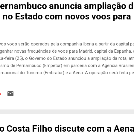
Pernambuco anuncia ampliação d
l no Estado com novos voos para
os voos serão operados pela companhia Iberia a partir da capita
 ganhar novas frequências de voos para Madrid, capital da Espanha, a
ça-feira (25), o Governo do Estado anunciou a ampliação da rota, a
ismo de Pernambuco (Empetur) em parceria com a Agência Brasile
ernacional do Turismo (Embratur) e a Aena. A operação será feita pe
ando o Aeroporto Internacional do Recife (REC) e o Aeroporto de Ma
D). A rota já começará a ser operada pela Iberia com três frequên
o
tão tem atuado de forma estratégica para ampliar a conectividade 
turismo e negócios em Pernambuco. Anunciamos mais um important
 frequência regular, o que fortalece ainda mais nossa relação co
lia as portas de entrada para Pernambuco", ressaltou a governadora
io Costa Filho discute com a Aena