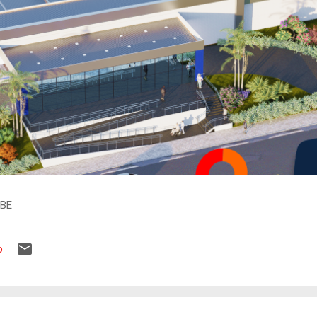
IBE
o