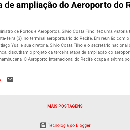
pa de ampliação do Aeroporto do 
inistro de Portos e Aeroportos, Silvio Costa Filho, fez uma vistoria
nta-feira (3), no terminal aeroportuário do Recife. Em reunião com o
tiago Yus, e sua diretoria, Silvio Costa Filho e o secretário nacional
nca, discutiram o projeto da terceira etapa de ampliação do aeroport
nambucana. O Aeroporto Internacional do Recife ocupa a sétima po
imentados do Brasil, recebendo uma média de 700 mil passageiro
egurar maior conforto aos viajantes, o terminal de passageiros já
o
ernização, tendo sido reinaugurado pelo ministro Silvio em dezem
versar com o presidente Santiago sobre o crescimento do Aeropor
4; onde a perspectiva é de crescimento de mais de 5%, o que equiva
sageiros. Temos observado a Aena fazer um conjunto de intervençõ
MAIS POSTAGENS
Tecnologia do Blogger