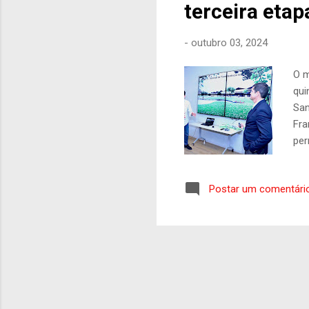
terceira eta
-
outubro 03, 2024
O m
qui
San
Fra
per
mov
ass
Postar um comentári
mod
con
202
pas