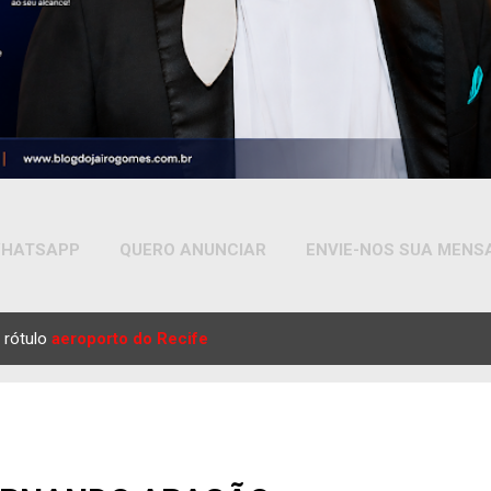
HATSAPP
QUERO ANUNCIAR
ENVIE-NOS SUA MEN
MAIS…
YOUTUBE
 rótulo
aeroporto do Recife