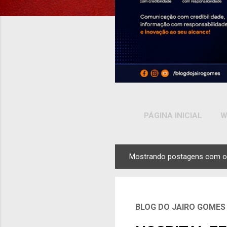
PÁGINA INICIAL
W
Mostrando postagens com o
P
o
s
t
BLOG DO JAIRO GOMES
a
g