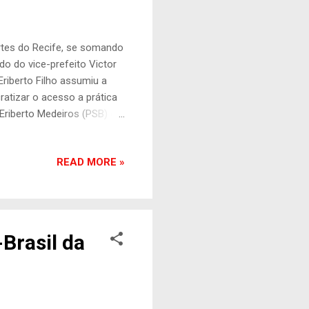
ortes do Recife, se somando
o do vice-prefeito Victor
riberto Filho assumiu a
atizar o acesso a prática
Eriberto Medeiros (PSB) e
titular dos Esportes
edade civil, buscando
READ MORE »
 Academia Recife, e também
“Estamos dialogando para
 João Campos. Acreditamos
Brasil da