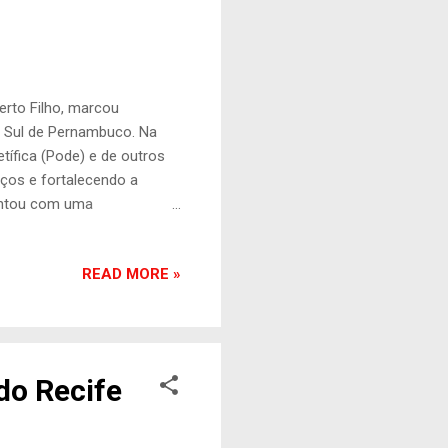
erto Filho, marcou
 Sul de Pernambuco. Na
tífica (Pode) e de outros
aços e fortalecendo a
contou com uma
a do local. Após o evento,
iou a gestão municipal pelo
READ MORE »
o lado do meu amigo Manoel
. O Carnaval é uma festa
dem ter certeza de que
endo e ava...
do Recife