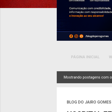
PÁGINA INICIAL
W
Mostrando postagens com o
P
o
s
t
BLOG DO JAIRO GOMES
a
g