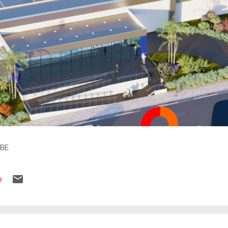
IBE
o