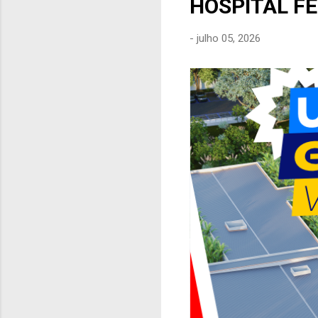
HOSPITAL F
e
n
-
julho 05, 2026
s