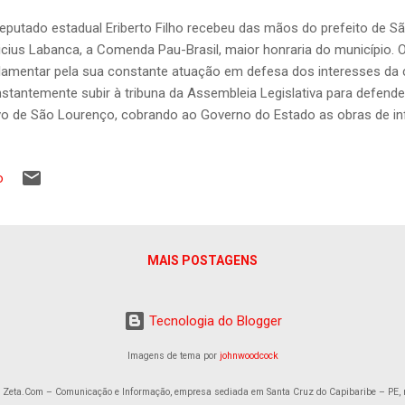
eputado estadual Eriberto Filho recebeu das mãos do prefeito de S
icius Labanca, a Comenda Pau-Brasil, maior honraria do município. O 
lamentar pela sua constante atuação em defesa dos interesses da 
stantemente subir à tribuna da Assembleia Legislativa para defend
o de São Lourenço, cobrando ao Governo do Estado as obras de in
tauração da PE-05, o prefeito Vinícius Labanca, destacou também
 o Eriberto Filho destinou ao município e que tem ajudado a transfo
o
rensensses. Em discurso, o parlamentar agradeceu a homenagem 
 a população, além de celebrar as conquistas já alcançadas até aqu
a comenda vai nos motivar a trabalhar cada vez mais para trazer in
São Lourenço da Mata. É notório o avanço que essa cidade vem ten
MAIS POSTAGENS
Tecnologia do Blogger
Imagens de tema por
johnwoodcock
a Zeta.Com – Comunicação e Informação, empresa sediada em Santa Cruz do Capibaribe – PE, 