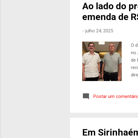
Ao lado do pr
emenda de R$
-
julho 24, 2025
O d
no 
de 
rec
dir
saú
des
Postar um comentári
dig
com
em 
e a
Em Sirinhaém,