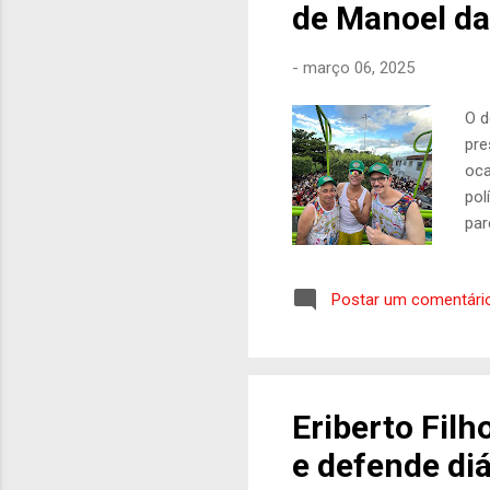
de Manoel da
-
março 06, 2025
O d
pre
oca
pol
par
pro
o p
Postar um comentári
suc
da 
que
Sir
Eriberto Filh
e defende di