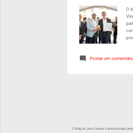
O d
Vin
par
con
pov
res
que
Postar um comentári
lou
com
ess
de 
...
O Blog do Jairo Gomes é administrado pel