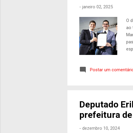
-
janeiro 02, 2025
O d
ao 
Mar
pas
esp
do 
def
Postar um comentári
con
des
nos
que
Deputado Eri
prefeitura d
-
dezembro 10, 2024