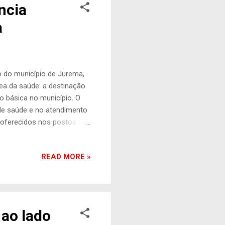
ncia
a
to do município de Jurema,
ea da saúde: a destinação
o básica no município. O
de saúde e no atendimento
s oferecidos nos postos de
mandato e estamos
o de sua gente com
READ MORE »
ranco de Geraldo
entar. “Essa ajuda chega
ipamentos funcionando bem
, ajudando Jurema a ...
 ao lado