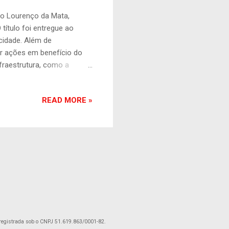
ão Lourenço da Mata,
título foi entregue ao
cidade. Além de
er ações em benefício do
fraestrutura, como a
 as emendas parlamentares
rmar a vida dos são-
READ MORE »
e reafirmou o compromisso
i. “Tenho certeza de que
vestimentos para a cidade
do nos últimos anos e, ao
registrada sob o CNPJ 51.619.863/0001-82.