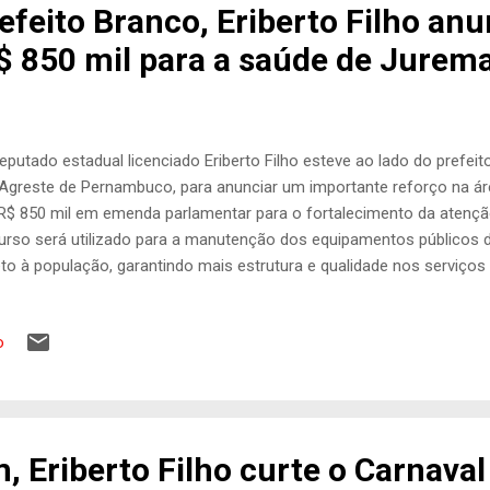
efeito Branco, Eriberto Filho anu
 850 mil para a saúde de Jurem
eputado estadual licenciado Eriberto Filho esteve ao lado do prefei
Agreste de Pernambuco, para anunciar um importante reforço na ár
R$ 850 mil em emenda parlamentar para o fortalecimento da atençã
urso será utilizado para a manutenção dos equipamentos públicos 
eto à população, garantindo mais estrutura e qualidade nos serviço
de unidades básicas do município. “Saúde é prioridade do nosso 
tinando esse valor para que Jurema continue avançando e cuidand
o
nidade e respeito”, destacou o deputado Eriberto Filho. O prefeito B
emorou a chegada da emenda, destacando a parceria com o parlam
boa hora. Esse recurso vai permitir que a gente mantenha os equ
tenda melhor a população. Eriberto Filho sempre estar ao nosso lado
 Eriberto Filho curte o Carnaval