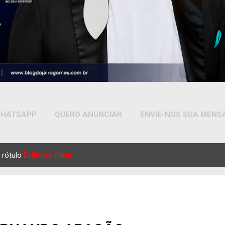
HATSAPP
QUERO ANUNCIAR
ENVIE-NOS SUA MEN
MAIS…
YOUTUBE
 rótulo
Eriberto Filho