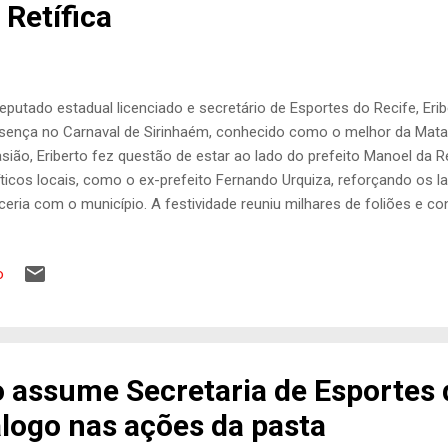
 Retífica
eputado estadual licenciado e secretário de Esportes do Recife, Erib
sença no Carnaval de Sirinhaém, conhecido como o melhor da Mata
sião, Eriberto fez questão de estar ao lado do prefeito Manoel da Re
íticos locais, como o ex-prefeito Fernando Urquiza, reforçando os l
ceria com o município. A festividade reuniu milhares de foliões e 
gramação animada, valorizando a cultura e impulsionando a economi
arlamentar destacou a importância do Carnaval para a região e elog
o
esso do evento. “É uma alegria imensa estar aqui em Sirinhaém, a
Retífica, celebrando essa festa tão importante para a nossa cultura
 movimenta a economia, gera empregos e fortalece o turismo. E po
inhaém sempre poderá contar com o meu apoio para continuar cresc
o assume Secretaria de Esportes 
álogo nas ações da pasta