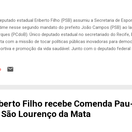
eputado estadual Eriberto Filho (PSB) assumiu a Secretaria de Esp
time nesse segundo mandato do prefeito João Campos (PSB) ao lad
ques (PCdoB). Único deputado estadual no secretariado do Recife, E
ta com a missão de tocar políticas públicas inovadoras para democr
ortiva e promoção da vida saudável. Junto com o deputado federal 
1º Secretário da Câmara Municipal, vereador Eriberto Rafael, o novo 
endeu o diálogo com as diversas categorias de esportistas e a soci
o
solidar as ações da gestão, como o Gramadão, Crossfit Público e
envolver novas políticas, para atender as comunidades da capital. 
 ambientar com a pasta, alinhando nosso trabalho com o prefeito
 tudo se constrói através do diálogo. Queremos ouvir as categoria...
berto Filho recebe Comenda Pau-
e São Lourenço da Mata