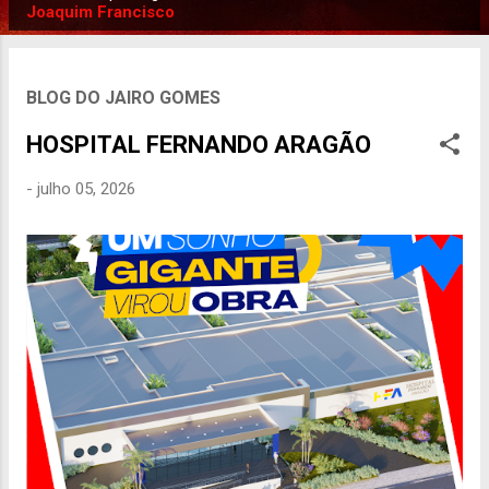
P
Joaquim Francisco
o
s
t
BLOG DO JAIRO GOMES
a
HOSPITAL FERNANDO ARAGÃO
g
e
-
julho 05, 2026
n
s