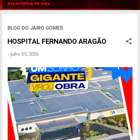
P
expectativa de vida
o
s
t
BLOG DO JAIRO GOMES
a
HOSPITAL FERNANDO ARAGÃO
g
e
-
julho 05, 2026
n
s