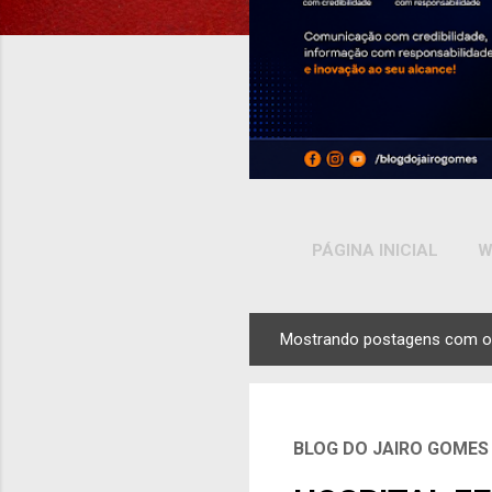
PÁGINA INICIAL
W
Mostrando postagens com o
P
o
s
t
BLOG DO JAIRO GOMES
a
g