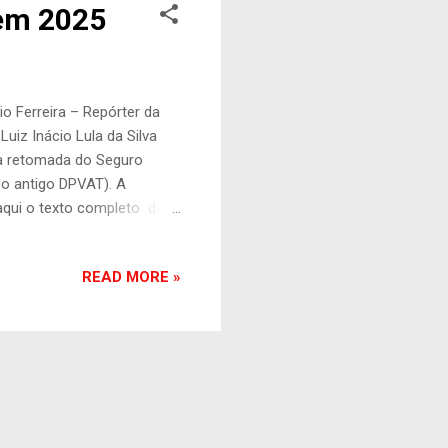
 em 2025
o Ferreira – Repórter da
uiz Inácio Lula da Silva
 a retomada do Seguro
 o antigo DPVAT). A
aqui o texto completo da
do acordo pela revogação
 prevista por uma lei
READ MORE »
idade de garantir
ia obrigatório. Estariam
istências médicas e também