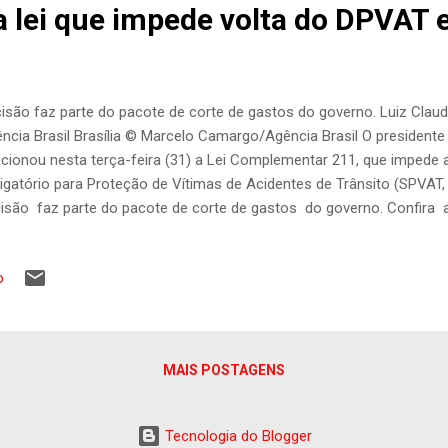
a lei que impede volta do DPVAT
isão faz parte do pacote de corte de gastos do governo. Luiz Claudi
ncia Brasil Brasília © Marcelo Camargo/Agência Brasil O presidente L
cionou nesta terça-feira (31) a Lei Complementar 211, que impede
igatório para Proteção de Vítimas de Acidentes de Trânsito (SPVAT,
isão faz parte do pacote de corte de gastos do governo. Confira 
. No dia 18 de dezembro, os deputados e o governo já haviam firma
lei que criaria o novo SPVAT. A volta do seguro para 2025 havia sido
o
plementar assinada no último mês de maio. O seguro tinha a final
enizações por danos pessoais a vítimas de acidente de trânsito e ser
vistas indenização por morte, por invalidez e reembolsos para ass
viços funerários. Com a rev...
MAIS POSTAGENS
Tecnologia do Blogger