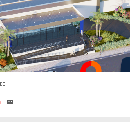
IBE
o