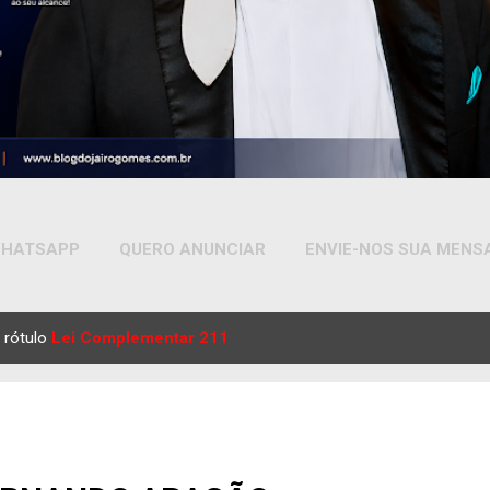
HATSAPP
QUERO ANUNCIAR
ENVIE-NOS SUA MEN
MAIS…
YOUTUBE
 rótulo
Lei Complementar 211