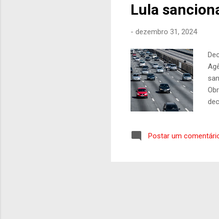
Lula sancion
-
dezembro 31, 2024
Dec
Agê
san
Obr
dec
Lei
da 
Postar um comentári
com
ind
pre
ser