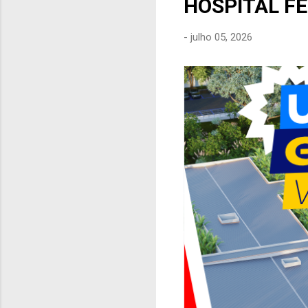
HOSPITAL F
e
n
-
julho 05, 2026
s