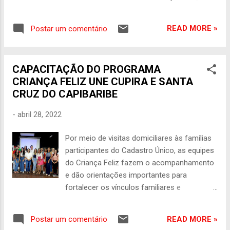
sua pistola. Antes de deixarem os cargos
através da Secretaria de Governo e
para disputarem as próximas eleições, o
Desenvolvimento Social, realizará neste final
secretário especial Mario Frias e seu
READ MORE »
Postar um comentário
de semana um mutirão para que os
adjunto, o secretário de fomento André
populares possam regularizar o título antes
Porciúncula, um ex-P...
do fim do prazo referente a eleição deste
CAPACITAÇÃO DO PROGRAMA
ano. Serão disponibilizados dois guichês,
CRIANÇA FELIZ UNE CUPIRA E SANTA
onde os cidadãos poderão emitir, transferir,
CRUZ DO CAPIBARIBE
ou regularizar seu título eleitoral. Para quem
deseja retirar o título pela primeira vez, é
-
abril 28, 2022
necessário apresentar documento de
identidade e comprovante de residência,
Por meio de visitas domiciliares às famílias
além da reservista para o caso de homens
participantes do Cadastro Único, as equipes
acima dos 18 anos. No caso de
do Criança Feliz fazem o acompanhamento
transferência, além da documentação
e dão orientações importantes para
anterior, é necessário estar com o título
fortalecer os vínculos familiares e
atual. Para os cidadãos que não votaram na
comunitários e estimular o desenvolvimento
última eleição, devido a pandemia, não será
infantil. Para que as equipes de visitadores
necessário o pagamento de multa, podendo
READ MORE »
Postar um comentário
façam um bom trabalho elas são