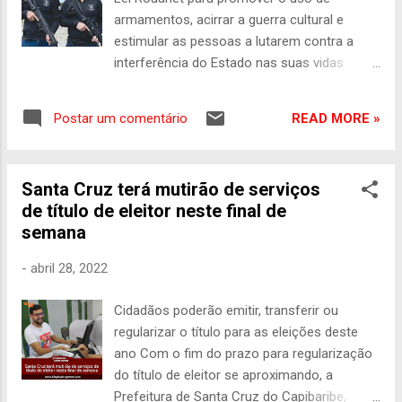
imagem. “Dessa fala do presidente Lula, o
armamentos, acirrar a guerra cultural e
que ficou muito claro é que Danilo Cabral é o
estimular as pessoas a lutarem contra a
candidato do acordo nacional que foi feito
interferência do Estado nas suas vidas
entre o PSB e o PT, que é importante para
AMEAÇA Eduardo Bolsonaro e Mario Frias
que Lula possa ganhar a eleição. Danilo é o
exibem seus fuzis: imposição da ideologia
candidato de Paulo Câmara. Eu quero que o
READ MORE »
Postar um comentário
da violência na área cultural (Crédito:
presidente Lula ganhe as eleições! Desde o
Divulgação) Vicente Vilardaga ISTOÉ
meu primei...
INCENTIVO A Taurus conseguiu benefícios
Santa Cruz terá mutirão de serviços
da Lei Rouanet para a produção de um livro
de título de eleitor neste final de
sobre a história das armas no Brasil
semana
(Crédito:Diego Vara ) Desde que assumiu, o
presidente Jair Bolsonaro tem mostrado
-
abril 28, 2022
especial aversão à Lei Rouanet , reduzido o
valor dos repasses e impedido que projetos
Cidadãos poderão emitir, transferir ou
de incentivo à cultura desalinhados com sua
regularizar o título para as eleições deste
ideologia recebam o benefício. Mas quando
ano Com o fim do prazo para regularização
se fala em armamentos a Secretaria
do título de eleitor se aproximando, a
Especial da Cultura não perde tempo e saca
Prefeitura de Santa Cruz do Capibaribe,