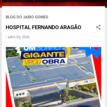
P
o
s
BLOG DO JAIRO GOMES
t
a
HOSPITAL FERNANDO ARAGÃO
g
-
julho 05, 2026
e
n
s