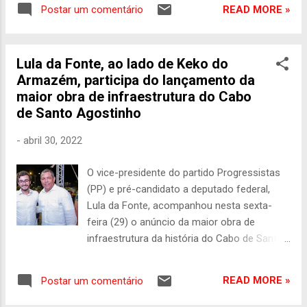
PSB, encerrado neste sábado (30), em
READ MORE »
Postar um comentário
Brasília, contou com a eleição de
pernambucanos para a Comissão Executiva
Nacional do partido. O governador de
Lula da Fonte, ao lado de Keko do
Pernambuco, Paulo Câmara, foi reconduzido
Armazém, participa do lançamento da
ao cargo de vice-presidente nacional,
maior obra de infraestrutura do Cabo
contribuindo com a gestão de Carlos
de Santo Agostinho
Siqueira, reeleito presidente nacional. Já o
prefeito do Recife, João Campos, que era
-
abril 30, 2022
vice-presidente nacional de Relações
Federativas, passa a ser o segundo vice-
O vice-presidente do partido Progressistas
presidente nacional. O time de
(PP) e pré-candidato a deputado federal,
pernambucanos na Executiva Nacional do
Lula da Fonte, acompanhou nesta sexta-
PSB para o período 2022-2024 ainda contará
feira (29) o anúncio da maior obra de
com o deputado federal e pré-candidato ao
infraestrutura da história do Cabo de Santo
Governo de Pernambuco Danilo Cabral, que
Agostinho: cerca de 160 ruas do litoral sul
continua como vice-presidente nacional de
do município serão calçadas, além da
Relações Parlamentares; com o ex-prefeito
READ MORE »
Postar um comentário
requalificação da orla de Gaibu e Enseadas
do Recife, Geraldo Julio, que segue como
dos Corais. O investimento é de mais de 100