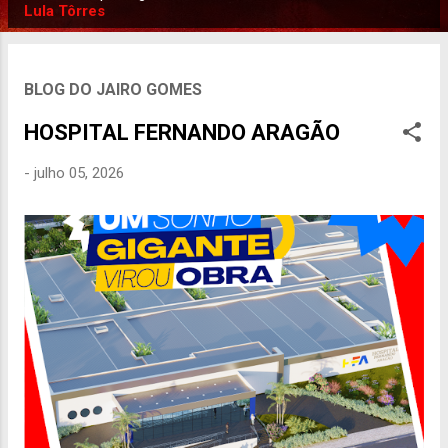
P
Lula Tôrres
o
s
t
BLOG DO JAIRO GOMES
a
HOSPITAL FERNANDO ARAGÃO
g
e
-
julho 05, 2026
n
s