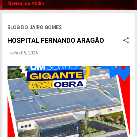
P
Maviael de Abílio
o
s
t
BLOG DO JAIRO GOMES
a
HOSPITAL FERNANDO ARAGÃO
g
e
-
julho 05, 2026
n
s