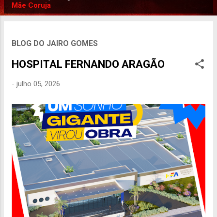
P
Mãe Coruja
o
s
t
BLOG DO JAIRO GOMES
a
HOSPITAL FERNANDO ARAGÃO
g
e
-
julho 05, 2026
n
s