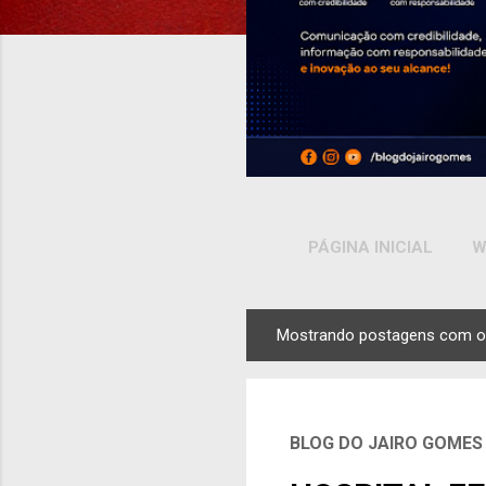
PÁGINA INICIAL
W
Mostrando postagens com o
P
o
s
t
BLOG DO JAIRO GOMES
a
g