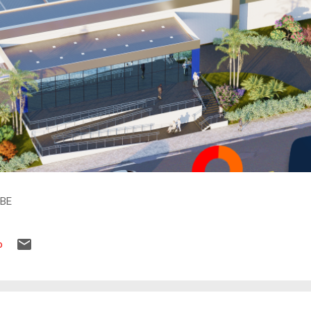
IBE
o