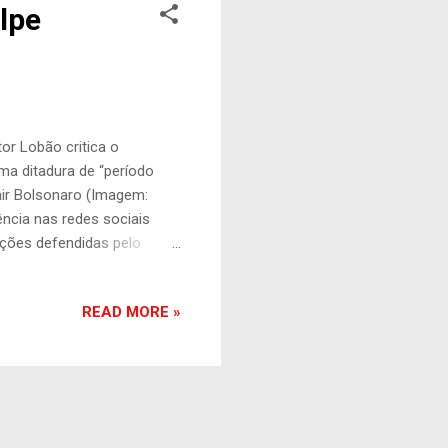
lpe
or Lobão critica o
a ditadura de “período
air Bolsonaro (Imagem:
ncia nas redes sociais
ações defendidas pelo
a militância à direita e
rial foi “muito escroto” e
READ MORE »
 comentário gravado por
comentados do Twitter
sonaro, a quem Lobão