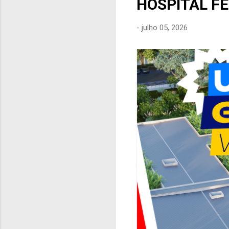
HOSPITAL F
e
n
-
julho 05, 2026
s