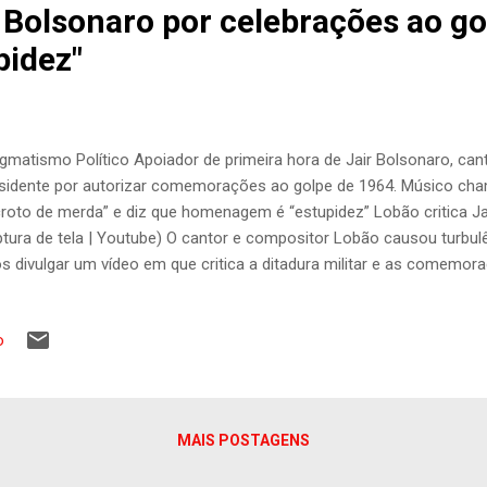
a Bolsonaro por celebrações ao go
pidez"
gmatismo Político Apoiador de primeira hora de Jair Bolsonaro, cant
sidente por autorizar comemorações ao golpe de 1964. Músico cham
roto de merda” e diz que homenagem é “estupidez” Lobão critica J
tura de tela | Youtube) O cantor e compositor Lobão causou turbulê
s divulgar um vídeo em que critica a ditadura militar e as comemor
sidente Jair Bolsonaro aos 55 anos do golpe militar. Conhecido por su
os ataques que desfere à esquerda, Lobão disse que o período ditato
o
a merda“, e que ter saudade do regime militar é uma “estupidez“. O
ão em seu canal no YouTube foi parar na lista dos assuntos mais 
ta manhã. Militantes de direita e seguidores do presidente Jair Bol
larou apoio na eleição passada, acusaram o artista de “...
MAIS POSTAGENS