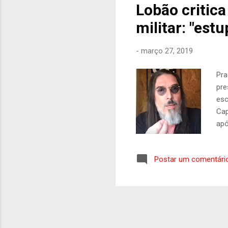
Lobão critic
militar: "estu
-
março 27, 2019
Pra
pre
esc
Cap
apó
pre
pel
Postar um comentári
“um
Lob
nes
dec