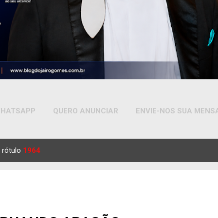
HATSAPP
QUERO ANUNCIAR
ENVIE-NOS SUA MEN
MAIS…
YOUTUBE
 rótulo
1964