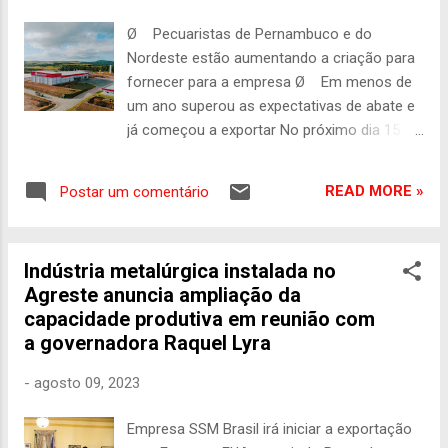
representantes da comitiva conheceram as
Ø Pecuaristas de Pernambuco e do
instalações do complexo industrial, que
Nordeste estão aumentando a criação para
completou um ano em agosto, mas vem
fornecer para a empresa Ø Em menos de
superando as expectativas e contribuindo no
um ano superou as expectativas de abate e
desenvolvimento da pecuária estadual e
já começou a exportar No próximo dia 15 de
regional, com estímulo a criação de gado de
agosto, o frigorifico industrial da Masterboi
pequenos e médios criadores para o
em Canhotinho completa um ano de
fornecimento à empresa pernambucana. Há
READ MORE »
Postar um comentário
funcionamento. A planta superou as
cerca de um ano, toda a cadeia produtiva da
expectativas e vem abatendo o dobro do
c...
previsto, ou seja, cerca de 400 cabeças de
Indústria metalúrgica instalada no
gado por dia. Pernambuco é o maior
Agreste anuncia ampliação da
fornecedor de gado para a planta, seguido
capacidade produtiva em reunião com
por Alagoas. Mas o frigorífico tem recebido
a governadora Raquel Lyra
animais de praticamente todo o Nordeste.
“Isso fortalece a unidade e nos permite
-
agosto 09, 2023
gerar mais empregos”, diz o sócio fundador
e presidente da Masterboi, Nelson Bezerra.
Empresa SSM Brasil irá iniciar a exportação
Segundo ele, as contratações já superam