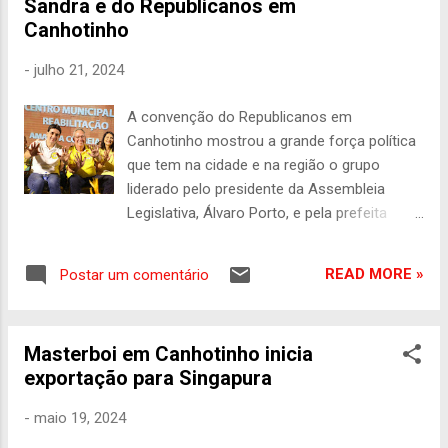
Sandra e do Republicanos em
o frete para vender em Pernambuco. Esta
Canhotinho
semana, o frigorífico completa 2 anos de
atividade. A unidade em Canhotinho é a mais
-
julho 21, 2024
moderna da Masterboi. A unidade em
Pernambuco fica próxima à BR-423, em
A convenção do Republicanos em
localização com distâncias razoáveis para
Canhotinho mostrou a grande força política
os fornecedores de cabeças de gado e
que tem na cidade e na região o grupo
outros insumos. A indústria em Canhotinho
liderado pelo presidente da Assembleia
foi construída seguindo fluxos de um
Legislativa, Álvaro Porto, e pela prefeita
frigorífico moderno. Inaugurou com curral
Sandra Porto. Presidente licenciado da
para cerca de 500 bois e cinco câmaras
legenda, o ministro de Portos e Aeroportos,
frias que podem estocar até 570 animais
READ MORE »
Postar um comentário
Silvio Costa Filho, fez questão de participar
abatidos. Os setores estão trabalhando no
do evento ao lado do presidente da sigla,
máximo da sua capacidade e de fo...
Samuel Andrade, da deputada estadual
Masterboi em Canhotinho inicia
Débora Almeida, do ex-prefeito Felipe Porto
exportação para Singapura
e do exército de candidatos a vereador
ligados à prefeita. “Me sinto em casa ao
-
maio 19, 2024
lado da família Porto. O presidente Álvaro é