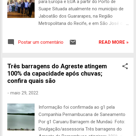
para Europa e EUA a partir do Porto de
550 funcionários em Canhotinho. Em menos
Suape Situada atualmente no município de
de um ano, a unidade do Agreste
Jaboatão dos Guararapes, na Região
pernambucano fez sua primeira exportação.
Metropolitana do Recife, e em São José dos
O país de destino foi Israel. Singapura e
Pinhais, no estado do Paraná, a empresa
Hong Kong devem ser os próximos países a
SSM Brasil anunciou a expansão da planta
habilitarem a planta para exportação. Além
READ MORE »
Postar um comentário
para o município de Canhotinho, no Agreste
disso, ainda ...
pernambucano. O anúncio foi feito durante
reunião com a governadora Raquel Lyra, no
Três barragens do Agreste atingem
Palácio do Campo das Princesas, na tarde
100% da capacidade após chuvas;
desta terça-feira (8). A nova frente de
confira quais são
negócio ocorre diante do início da operação
de exportação de aço e alumínio para a
-
maio 29, 2022
Europa e América do Norte a partir do Porto
de Suape. Participaram da reunião o
Informação foi confirmada ao g1 pela
presidente da Assembleia Legislativa de
Companhia Pernambucana de Saneamento
Pernambuco (Alepe), Álvaro Porto, a prefeita
Por g1 Caruaru Barragem de Mundaú Foto:
de Canhotinho, Sandra Paes, além de
Divulgação/assessoria Três barragens do
membros da diretoria da SSM Brasil.