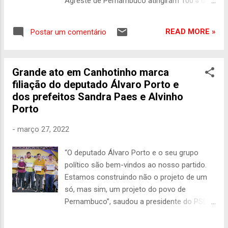
Agreste de Pernambuco atingiram 100% da
Atualmente, a empresa gera 351 postos de
capacidade total após as chuvas que foram
trabalho diretos e cerca de 4 mil empregos
registradas na região durante este sábado
indiretos no estado. "Estamos trabalhando
READ MORE »
Postar um comentário
(28). De acordo com a Companhia
para Pernambuco voltar a ser líder no
Pernambucana de Saneamento (Compesa),
Nordeste e essa reto...
verteram os seguintes reservatórios:
Grande ato em Canhotinho marca
Barragem de Mundaú, da Bacia do Rio
filiação do deputado Álvaro Porto e
Mundaú, em Garanhuns Barragem da
dos prefeitos Sandra Paes e Alvinho
Ingazeira, da Bacia do Rio Ipanema, em
Porto
Venturosa Barragem de São Jacques, da
Bacia do Rio Una, em Canhotinho
-
março 27, 2022
“O deputado Álvaro Porto e o seu grupo
político são bem-vindos ao nosso partido.
Estamos construindo não o projeto de um
só, mas sim, um projeto do povo de
Pernambuco”, saudou a presidente do PSDB
no estado e prefeita de Caruaru, Raquel Lyra,
ao filiar neste domingo, 27, o deputado