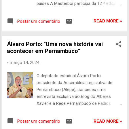
consumidos no país. Todos os produtos
países A Masterboi participa da 12 ª edição
cárneos importados devem cumprir os
do Food & Hotel Vietnam que será realizado
elevados padrões de segurança alimentar
de 19 a 21 de março, em Ho Chi Minh (antiga
estabelecidos pela SFA: incluem inspeções e
READ MORE »
Postar um comentário
Saigon), no Vietnã. O encontro reúne
certificações sa...
empresas e fornecedores do setor de
alimentação, bebidas e hotelaria de todos os
Álvaro Porto: "Uma nova história vai
lugares, além de ser uma excelente
acontecer em Pernambuco”
oportunidade de ampliação de networking e
missões comerciais. É a primeira vez que a
-
março 14, 2024
Masterboi participa desse evento, em
seguida segue em missão comercial para a
O deputado estadual Álvaro Porto,
Tailândia e para o Camboja. A empresa que
presidente da Assembleia Legislativa de
é pernambucana leva a experiência de ser
Pernambuco (Alepe), concedeu uma
uma das maiores indústrias frigoríficas do
entrevista exclusiva ao Blog do Alberes
país, que exporta para mais de 40 países,
Xavier e à Rede Pernambuco de Rádios
entre eles a Tailândia, e pretende ampliar a
durante um almoço social realizado em sua
participação no mercado asiático com
residência. O evento reuniu diversas
exportação de novos produtos. A Masterboi
READ MORE »
Postar um comentário
lideranças políticas e deputados, marcando
possui um p...