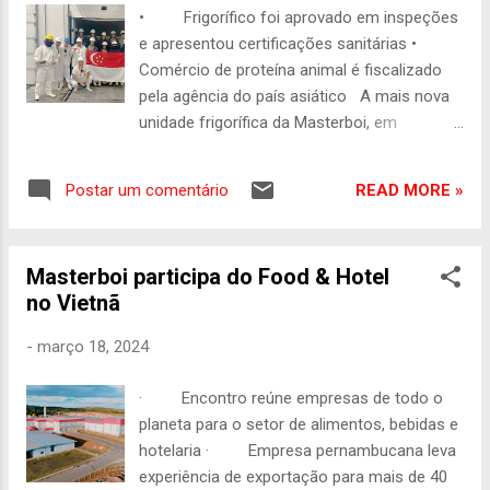
um homem sério, corajoso, combativo; a
• Frigorífico foi aprovado em inspeções
voz de Pernambuco na assembleia! Ao seu
e apresentou certificações sanitárias •
lado, a melhor prefeita de Pernambuco que é
Comércio de proteína animal é fiscalizado
Sandra Paes. Fiz questão de poder vir aqui
pela agência do país asiático A mais nova
lhe prestigiar, Sandra. Não poderia deixar de
unidade frigorífica da Masterboi, em
vir aqui. Você é uma referência para todos
Canhotinho, agreste do Estado, comemora
nós. Um prefeita batalhadora, trabalhadora.
o fechamento do primeiro contêiner, que
Por onde passa, junta pessoas. Sandra é
READ MORE »
Postar um comentário
será exportado para a cidade-estado de
uma referência. Você tem 80% de
Singapura, no Sudeste Asiático. O país é
aprovação. Nestes quatro anos a gente vai
formado por 63 ilhas e com tradição
buscar os outros...
Masterboi participa do Food & Hotel
comercial e economia sólida, baseada no
no Vietnã
processamento de produtos importados. O
comércio internacional de proteína animal
-
março 18, 2024
precisa ser autorizado pela Agência de
Alimentos de Singapura (Singapore Food
· Encontro reúne empresas de todo o
Agency - SFA). Ela regula rigorosamente a
planeta para o setor de alimentos, bebidas e
importação de carne para garantir a
hotelaria · Empresa pernambucana leva
segurança e a qualidade dos produtos
experiência de exportação para mais de 40