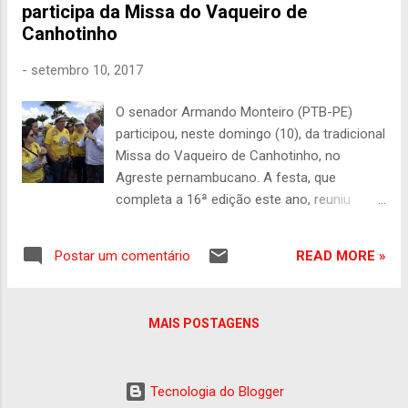
participa da Missa do Vaqueiro de
considerado um dos políticos mais
Canhotinho
conhecidos em Canhotinho. Ainda hoje mais
detalhes do crime.
-
setembro 10, 2017
O senador Armando Monteiro (PTB-PE)
participou, neste domingo (10), da tradicional
Missa do Vaqueiro de Canhotinho, no
Agreste pernambucano. A festa, que
completa a 16ª edição este ano, reuniu
diversas lideranças políticas do Estado,
como o prefeito Felipe Porto (PSD), os
READ MORE »
Postar um comentário
deputados estaduais Álvaro Porto (PSD),
Silvio Costa Filho (PRB) e Priscila Krause
(DEM), os ministros Bruno Araújo (Cidades)
MAIS POSTAGENS
e Fernando Filho (Minas e Energia), além do
senador Fernando Bezerra Coelho. Uma
multidão vinda de municípios vizinhos
Tecnologia do Blogger
prestigiou o evento, que está inserido no