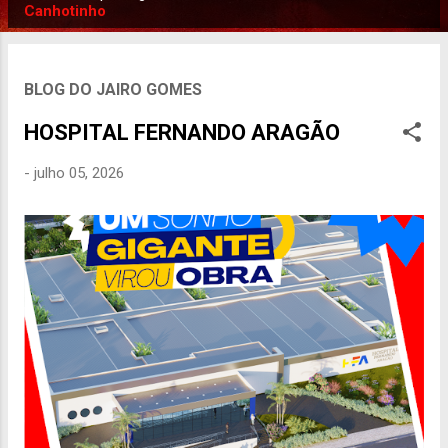
P
Canhotinho
o
s
t
BLOG DO JAIRO GOMES
a
HOSPITAL FERNANDO ARAGÃO
g
e
-
julho 05, 2026
n
s