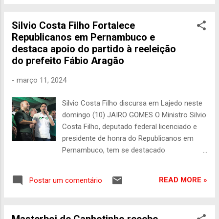
um momento importante para a política
local. Durante a entrevista, Álvaro Porto
Silvio Costa Filho Fortalece
falou sobre a filiação de sua esposa, Sandra
Republicanos em Pernambuco e
Paes, ao Republicanos. Sandra, que
destaca apoio do partido à reeleição
atualmente ocupa o cargo de prefeita na
do prefeito Fábio Aragão
cidade de Canhotinho, decidiu se filiar ao
partido visando a disputa pela reeleição. O
-
março 11, 2024
evento de filiação contou com a presença
do ministro dos Portos e Aeroportos, Silvio
Silvio Costa Filho discursa em Lajedo neste
Costa Filho, e do presidente estadual do
domingo (10) JAIRO GOMES O Ministro Silvio
partido, Samuel Andrade, além de diversos
Costa Filho, deputado federal licenciado e
deputados estaduais e federais. "Sandra é
presidente de honra do Republicanos em
uma prefeita nota 10, vai para o partido
Pernambuco, tem se destacado
Republicanos com o nosso apoio e com o
recentemente por suas atividades em prol
apoio de Silvinho. Eu quero dizer que as
do fortalecimento do partido no estado.
portas de Canhotinho sempre estiveram
READ MORE »
Postar um comentário
Com olhos nas eleições municipais deste
abertas para todos os governos de...
ano, Silvinho percorre todo o território
pernambucano, ampliando filiações e
Masterboi de Canhotinho recebe