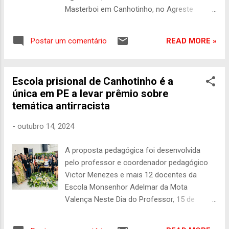
Masterboi em Canhotinho, no Agreste
pernambucano, inicia um novo ciclo de
expansão. O frigorífico recebeu autorização
READ MORE »
Postar um comentário
do Ministério da Agricultura e Pecuária
(Mapa) e do Serviço de Inspeção Federal
(SIF) para ampliar sua capacidade de abate
Escola prisional de Canhotinho é a
de 700 para 920 bovinos por dia.
única em PE a levar prêmio sobre
Paralelamente, a empresa já deu início a um
temática antirracista
novo investimento de R$ 50 milhões na
unidade, consolidando-se como um dos
-
outubro 14, 2024
principais empreendimentos da cadeia de
proteína animal em Pernambuco. Desde que
A proposta pedagógica foi desenvolvida
entrou em operação, há quatro anos, a
pelo professor e coordenador pedagógico
fábrica praticamente dobrou sua capacidade
Victor Menezes e mais 12 docentes da
instalada. A planta registra agora um
Escola Monsenhor Adelmar da Mota
crescimento de 95% em relação à
Valença Neste Dia do Professor, 15 de
capacidade original, que era de 470 bovinos
outubro, a Secretaria de Administração
por dia, e tornou-se um importante pilar de
Penitenciária e Ressocialização (SEAP/PE) e