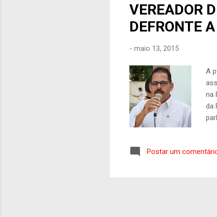
VEREADOR D
DEFRONTE A 
-
maio 13, 2015
A p
ass
na 
da 
par
que
Gal
Postar um comentári
ele
tam
ano
que