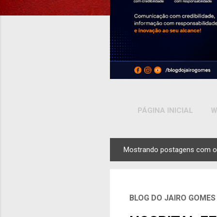
PÁGINA INICIAL
W
Mostrando postagens com o
P
o
s
t
BLOG DO JAIRO GOMES
a
g