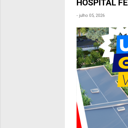
HOSPITAL F
e
n
-
julho 05, 2026
s