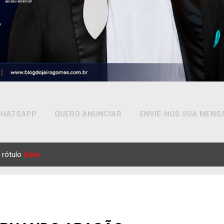
HATSAPP
QUERO ANUNCIAR
ENVIE-NOS SUA MEN
MAIS…
YOUTUBE
 rótulo
Galo