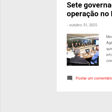
Sete governa
operação no 
-
outubro 31, 2025
Med
Agê
qui
inf
cri
121
sed
Postar um comentári
Rom
(Pr
gov
de 