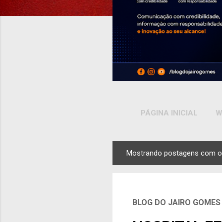
PÁGINA INICIAL
W
Mostrando postagens com o
P
o
s
t
BLOG DO JAIRO GOMES
a
g