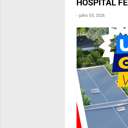
HOSPITAL F
e
n
-
julho 05, 2026
s