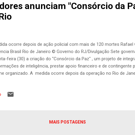
dores anunciam "Consórcio da P
Rio
ida ocorre depois de ação policial com mais de 120 mortes Rafael
ncia Brasil Rio de Janeiro © Governo do RJ/Divulgação Sete gover
nta-feira (30) a criação do "Consórcio da Paz" , um projeto de integ
ormações de inteligência, prestar apoio financeiro e de contingente 
me organizado. A medida ocorre depois da operação no Rio de Jan
 mortos nos complexos do Alemão e da Penha. A reunião ocorreu 
e do governo fluminense. Além do governador do Rio de Janeiro, Clá
o
eu Zema (Novo), de Minas Gerais; Jorginho Mello (PL), de Santa Cat
ogressistas), do Mato Grosso do Sul; Ronaldo Caiado (União Brasil), 
ernadora do Distrito Federal, Celina Leão (Progressistas). O governa
Freitas (Republicanos), participou re...
MAIS POSTAGENS