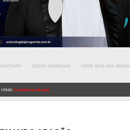
HATSAPP
QUERO ANUNCIAR
ENVIE-NOS SUA MEN
MAIS…
YOUTUBE
 rótulo
consórcio da paz