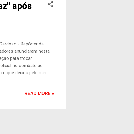
az" após
 Cardoso - Repórter da
nadores anunciaram nesta
ração para trocar
policial no combate ao
eiro que deixou pelo menos
no Palácio Guanabara,
udio Castro, participaram
READ MORE »
arina; Eduardo Riedel
de Goiás; e a vice-
dor de São Paulo, Tarcísio