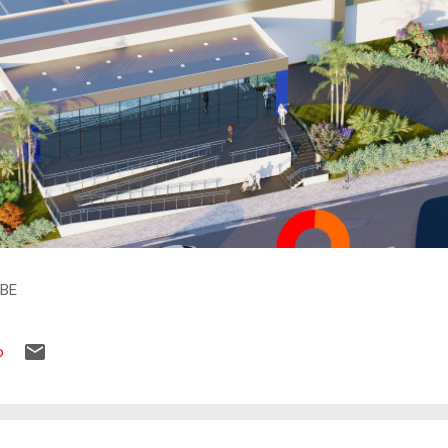
IBE
o