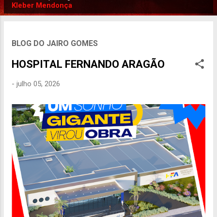
P
Kleber Mendonça
o
s
t
BLOG DO JAIRO GOMES
a
HOSPITAL FERNANDO ARAGÃO
g
e
-
julho 05, 2026
n
s