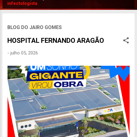
P
infectologista
o
s
t
BLOG DO JAIRO GOMES
a
HOSPITAL FERNANDO ARAGÃO
g
e
-
julho 05, 2026
n
s