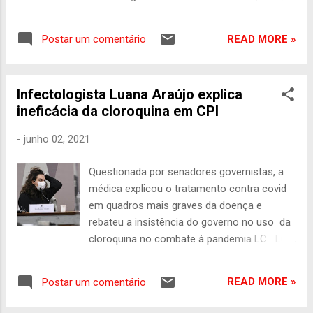
o mundo vem tendo uma atenção especial
com a saúde devido à pandemia da covid-
READ MORE »
Postar um comentário
19, a data serve para celebrar a importância
desses profissionais que são essenciais
para a população. Os médicos
Infectologista Luana Araújo explica
infectologistas estão envolvidos em
ineficácia da cloroquina em CPI
estudos de doenças infecciosas e como
elas se comportam no organismo. São
-
junho 02, 2021
fundamentais para a pesquisa de
tratamentos, diagnóstico e prevenção deste
Questionada por senadores governistas, a
tipo de enfermidade. Peter Stamford,
médica explicou o tratamento contra covid
médico infectologista do Hospital dos
em quadros mais graves da doença e
Servidores do Estado (HSE), que trabalha na
rebateu a insistência do governo no uso da
área há 10 anos, explica o papel desses
cloroquina no combate à pandemia LC Luiz
profissionais. “A infectologia é um ramo da
Calcagno Correio Braziliense (crédito:
medicina bastante amplo. Nesta área, os
Jefferson Rudy/Agência Senado) A
profissionais lidam com diversos tipos de
READ MORE »
Postar um comentário
infectologista Luana Araújo, que atuou por
infecções e buscam realizar um diagnóstico
10 dias como secretária extraordinária de